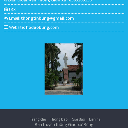
Fax:
Email:
thongtinbung@gmail.com
Website:
hodaobung.com
Trang chủ
Thông báo
Giải đáp
Liên hệ
Ban truyền thông Giáo xứ Búng