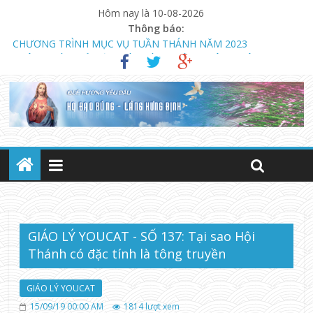
Hôm nay là 10-08-2026
Thông báo:
CHƯƠNG TRÌNH MỤC VỤ TUẦN THÁNH NĂM 2023
THÔNG BÁO MỞ LỚP GIÁO LÝ DỰ TÒNG HÔN NHÂN
NGÀY 13.08.2023 KHAI GIẢNG KHÓA GIÁO LÝ DỰ TÒNG VÀ
HÔN NHÂN (LÚC 18 GIỜ)
GIÁO LÝ YOUCAT - SỐ 137: Tại sao Hội
Thánh có đặc tính là tông truyền
GIÁO LÝ YOUCAT
15/09/19 00:00 AM
1814
lượt xem