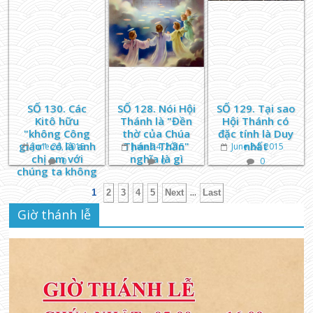
SỐ 130. Các
SỐ 128. Nói Hội
SỐ 129. Tại sao
Kitô hữu
Thánh là "Đền
Hội Thánh có
"không Công
thờ của Chúa
đặc tính là Duy
giáo" có là anh
Thánh Thần"
nhất
June 24, 2015
June 24, 2015
June 24, 2015
chị em với
nghĩa là gì
0
0
0
chúng ta không
...
1
2
3
4
5
Next
Last
Giờ thánh lễ