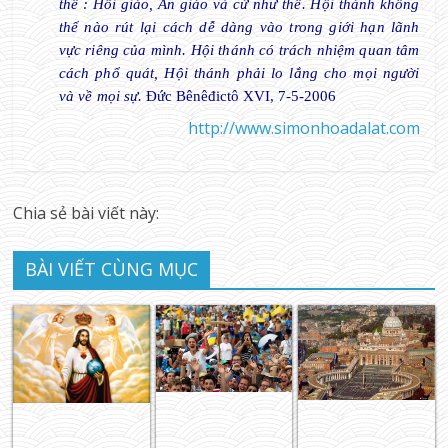
thế : Hồi giáo, Ấn giáo và cứ như thế. Hội thánh không
thể nào rút lại cách dễ dàng vào trong giới hạn lãnh
vực riêng của mình. Hội thánh có trách nhiệm quan tâm
cách phổ quát, Hội thánh phải lo lắng cho mọi người
và về mọi sự.
Đức Bênêđictô XVI, 7-5-2006
http://www.simonhoadalat.com
Chia sẻ bài viết này:
BÀI VIẾT CÙNG MỤC