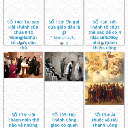
SỐ 140: Tại sao
SỐ 139: Ơn gọi
SỐ 138: Hội
Hội Thánh của
của giáo dân là
Thánh tổ chức
Chúa Kitô
gì
thế nào để có 4
không là một
đặc tính: duy
June 24, 2015
June 24, 2015
June 24, 2015
tổ chức dân
nhất, thánh
0
0
0
chủ
thiện, công
giáo, tông
truyền
SỐ 136: Hội
SỐ 135: Hội
SỐ 134: Ai
Thánh nhìn thế
Thánh Công
thuộc về Hội
nào về những
giáo có quan
Thánh Công