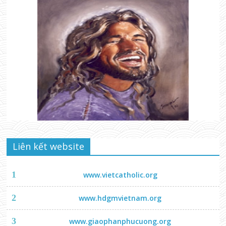
Liên kết website
1
www.vietcatholic.org
2
www.hdgmvietnam.org
3
www.giaophanphucuong.org