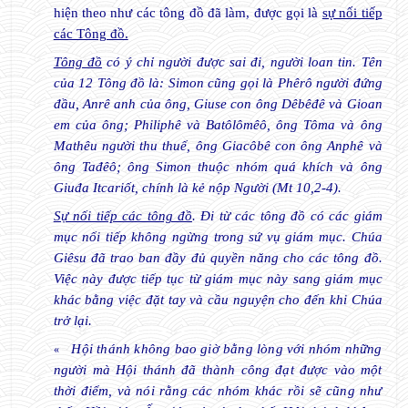
hiện theo như các tông đồ đã làm, được gọi là
sự nối tiếp
các Tông đồ.
Tông đồ
có ý chỉ người được sai đi, người loan tin. Tên
của 12 Tông đồ là: Simon cũng gọi là Phêrô người đứng
đầu, Anrê anh của ông, Giuse con ông Dêbêđê và Gioan
em của ông; Philiphê và Batôlômêô, ông Tôma và ông
Mathêu người thu thuế, ông Giacôbê con ông Anphê và
ông Tađêô; ông Simon thuộc nhóm quá khích và ông
Giuđa Itcariốt, chính là kẻ nộp Người (Mt 10,2-4).
Sự nối tiếp các tông đồ
. Đi từ các tông đồ có các giám
mục nối tiếp không ngừng trong sứ vụ giám mục. Chúa
Giêsu đã trao ban đầy đủ quyền năng cho các tông đồ.
Việc này được tiếp tục từ giám mục này sang giám mục
khác bằng việc đặt tay và cầu nguyện cho đến khi Chúa
trở lại.
Hội thánh không bao giờ bằng lòng với nhóm những
«
người mà Hội thánh đã thành công đạt được vào một
thời điểm, và nói rằng các nhóm khác rồi sẽ cũng như