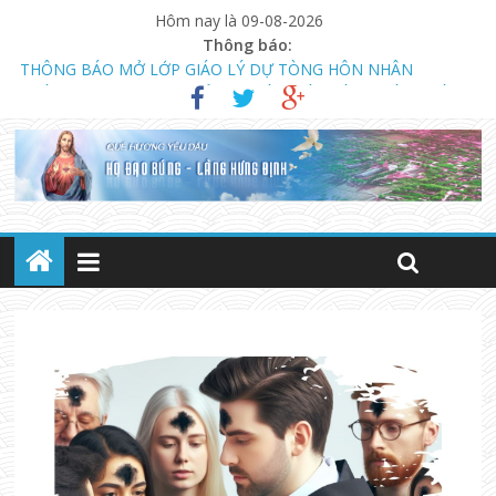
Hôm nay là 09-08-2026
Thông báo:
NGÀY 13.08.2023 KHAI GIẢNG KHÓA GIÁO LÝ DỰ TÒNG VÀ
HÔN NHÂN (LÚC 18 GIỜ)
CHƯƠNG TRÌNH MỤC VỤ TUẦN THÁNH NĂM 2023
THÔNG BÁO MỞ LỚP GIÁO LÝ DỰ TÒNG HÔN NHÂN