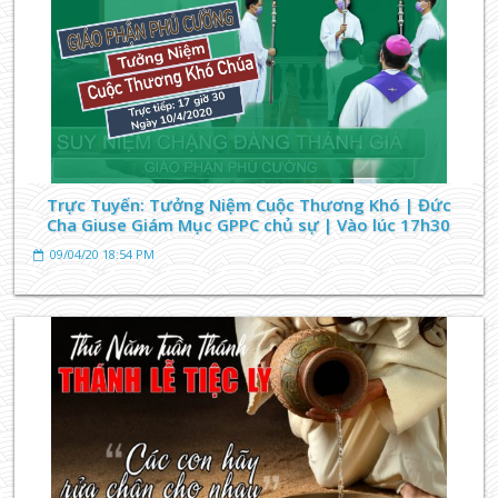
TIN TỨC GIÁO XỨ
Trực Tuyến: Tưởng Niệm Cuộc Thương Khó | Đức
Cha Giuse Giám Mục GPPC chủ sự | Vào lúc 17h30
Mừng lễ Thánh Anrê, bốn mạng giáo lý viên
09/04/20 18:54 PM
26/07/23 21:10 PM
TIN TỨC GIÁO XỨ
GIÁO XỨ BÚNG CHUNG TAY TU SỬA MÁI NGÓI NHÀ
THỜ (P2)
26/07/23 11:05 AM