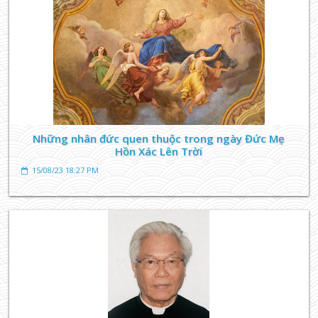
TIN TỨC GIÁO XỨ
Cha Micae Lê Văn Khâm
14/08/23 17:47 PM
Những nhân đức quen thuộc trong ngày Đức Mẹ
Hồn Xác Lên Trời
15/08/23 18:27 PM
GIÁO XỨ
Các Linh Mục Đang Phục Vụ tại Giáo xứ Búng
14/08/23 06:41 AM