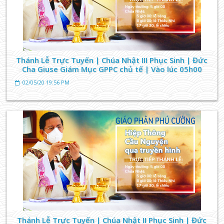
Thánh Lễ Trực Tuyến | Chúa Nhật III Phục Sinh | Đức
Cha Giuse Giám Mục GPPC chủ tế | Vào lúc 05h00
02/05/20 19:56 PM
CÁC BÀI VIẾT VỀ THÁNH QUÍ
Thánh Phêrô Đoàn Công Quí và Emanuel Lê Văn
Phụng
31/07/23 08:19 AM
TIN TỨC GIÁO XỨ
Thánh Lễ Trực Tuyến | Chúa Nhật II Phục Sinh | Đức