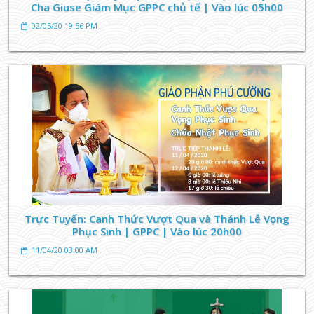
Bổn mạng Ban Bác Ái, thánh Matta
Cha Giuse Giám Mục GPPC chủ tế | Vào lúc 05h00
30/07/23 05:03 AM
02/05/20 19:56 PM
THÔNG BÁO
Trực Tuyến: Canh Thức Vượt Qua và Thánh Lễ Vọng
Phục Sinh | GPPC | Vào lúc 20h00
NGÀY 13.08.2023 KHAI GIẢNG KHÓA GIÁO LÝ DỰ
TÒNG VÀ HÔN NHÂN (LÚC 18 GIỜ)
11/04/20 03:00 AM
28/07/23 18:20 PM