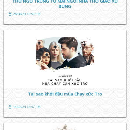
THƯ NGỎ TRÙNG TU MÁI NGÓI NHÀ THỜ GIÁO XỨ
BÚNG
26/08/23 15:59 PM
TIN TỨC GIÁO XỨ
Lòng tôn kính thứ Năm đầu tháng
06/09/23 10:10 AM
Tại sao khởi đầu mùa Chay xức Tro
14/02/24 12:47 PM