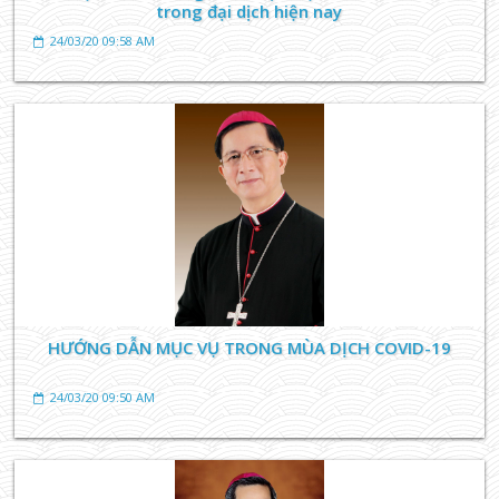
trong đại dịch hiện nay
24/03/20 09:58 AM
TIN TỨC GIÁO XỨ
THÁNH LỄ MINH NIÊN - GIÁO XỨ BÚNG CẦU BÌNH
AN CHO NĂM MỚI
26/07/23 11:00 AM
HƯỚNG DẪN MỤC VỤ TRONG MÙA DỊCH COVID-19
24/03/20 09:50 AM