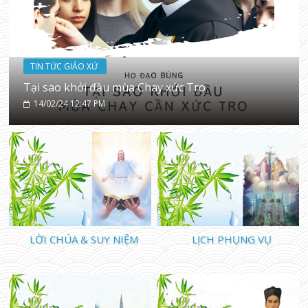
TIN TỨC GIÁO XỨ
Tại sao khởi đầu mùa Chay xức Tro
14/02/24 12:47 PM
LỜI CHÚA & SUY NIỆM
LỊCH PHỤNG VỤ
TIN TỨC GIÁO XỨ