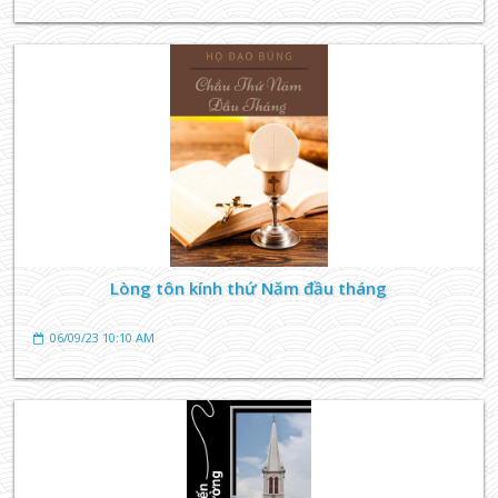
TIN TỨC GIÁO XỨ
Chầu Thánh Thể theo hình thức cầu nguyện cộng
đoàn Taizé
21/08/23 12:23 PM
Lòng tôn kính thứ Năm đầu tháng
06/09/23 10:10 AM
TIN TỨC GIÁO XỨ
Chầu Thánh Thể theo Tông huấn Bí tích Tình yêu
21/08/23 10:16 AM