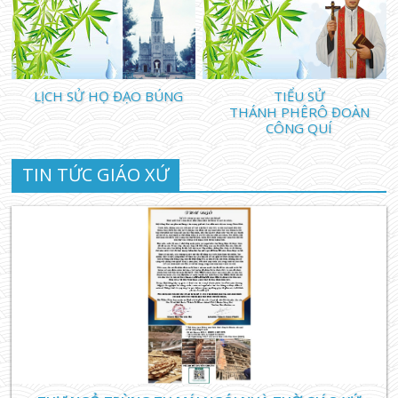
40 ngày Chay Thánh - Họ Đạo Búng
13/02/24 20:25 PM
LỊCH SỬ HỌ ĐẠO BÚNG
TIỂU SỬ
THÁNH PHÊRÔ ĐOÀN
CÔNG QUÍ
TIN TỨC GIÁO XỨ
TIN TỨC GIÁO XỨ
Tháng 10 - suy niệm kinh Mân Côi lấy Chúa Kitô là
trung tâm
30/09/23 17:04 PM