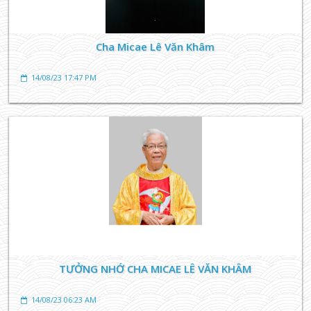
Cha Micae Lê Văn Khâm
14/08/23 17:47 PM
GIÁO XỨ
Các Linh Mục Gốc Búng
14/08/23 06:39 AM
TƯỞNG NHỚ CHA MICAE LÊ VĂN KHÂM
14/08/23 06:23 AM