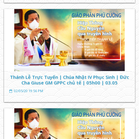
Thánh Lễ Trực Tuyến | Chúa Nhật IV Phục Sinh | Đức
Cha Giuse GM GPPC chủ tế | 05h00 | 03.05
TIN TỨC GIÁO XỨ
02/05/20 19:56 PM
Tên đúng cha thánh Phêrô Đoàn Công Quí
31/07/23 13:54 PM