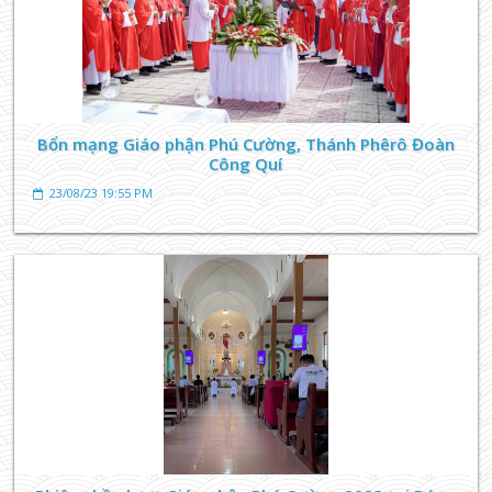
Bổn mạng Giáo phận Phú Cường, Thánh Phêrô Đoàn
Công Quí
23/08/23 19:55 PM
TIN TỨC GIÁO XỨ
Phiên chầu lượt Giáo phận Phú Cường 2023 tại Búng
07/08/23 20:23 PM