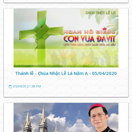
TIN TỨC GIÁO XỨ
Lễ sinh tham quan Búng Vũng Tàu, mùa hè 07-2023
26/07/23 11:04 AM
Thánh lễ - Chúa Nhật Lễ Lá Năm A - 05/04/2020
05/04/20 21:38 PM
TIN TỨC GIÁO XỨ
GIÁO XỨ CHUNG TAY TU SỬA NHÀ THỜ
26/07/23 11:01 AM