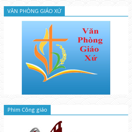
VĂN PHÒNG GIÁO XỨ
Phim Công giáo