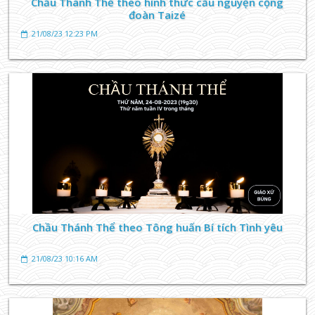
Chầu Thánh Thể theo hình thức cầu nguyện cộng
đoàn Taizé
21/08/23 12:23 PM
TIN TỨC GIÁO XỨ
Những nhân đức quen thuộc trong ngày Đức Mẹ
Hồn Xác Lên Trời
15/08/23 18:27 PM
Chầu Thánh Thể theo Tông huấn Bí tích Tình yêu
21/08/23 10:16 AM