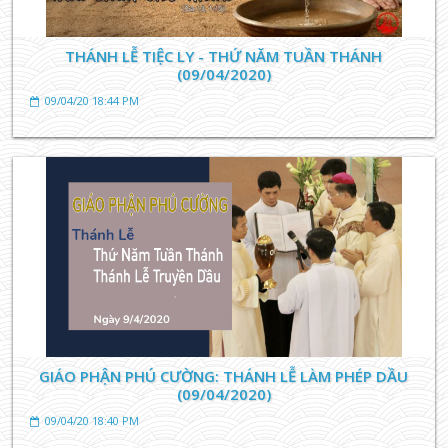
THÁNH LỄ TIỆC LY - THỨ NĂM TUẦN THÁNH
(09/04/2020)
09/04/20 18:44 PM
TIN TỨC GIÁO XỨ
10 gợi ý thực hành nhân ngày bốn mạng giới phụ lão
26/07/23 11:04 AM
GIÁO PHẬN PHÚ CƯỜNG: THÁNH LỄ LÀM PHÉP DẦU
(09/04/2020)
09/04/20 18:40 PM