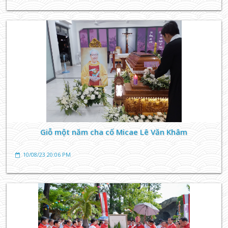
TIN TỨC GIÁO XỨ
TƯỞNG NHỚ CHA MICAE LÊ VĂN KHÂM
14/08/23 06:23 AM
Giỗ một năm cha cố Micae Lê Văn Khâm
10/08/23 20:06 PM
TIN TỨC GIÁO XỨ
Giỗ một năm cha cố Micae Lê Văn Khâm
10/08/23 20:06 PM