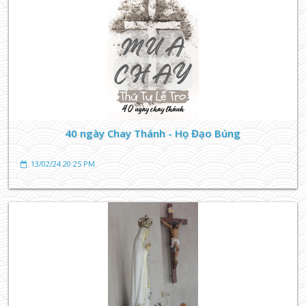
TIN TỨC GIÁO XỨ
Ngày 4-9, kỷ niệm Cung hiến nhà thờ Búng
40 ngày Chay Thánh - Họ Đạo Búng
03/09/23 19:42 PM
13/02/24 20:25 PM