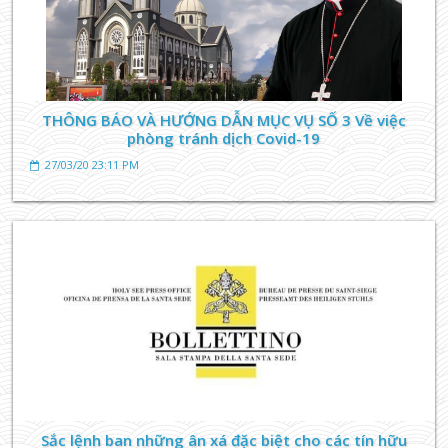
THÔNG BÁO VÀ HƯỚNG DẪN MỤC VỤ SỐ 3 Về việc
phòng tránh dịch Covid-19
27/03/20 23:11 PM
TIN TỨC GIÁO XỨ
THÁNH LỄ CẦU CHO ÔNG BÀ TỔ TIÊN NGÀY MÙNG
NĂM TẾT TẠI ĐẤT THÁNH BÚNG
26/07/23 11:00 AM
Sắc lệnh ban những ân xá đặc biệt cho các tín hữu