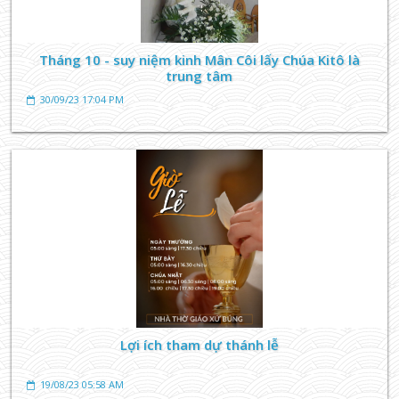
TIN TỨC GIÁO XỨ
THƯ NGỎ TRÙNG TU MÁI NGÓI NHÀ THỜ GIÁO XỨ
Tháng 10 - suy niệm kinh Mân Côi lấy Chúa Kitô là
BÚNG
trung tâm
26/08/23 15:59 PM
30/09/23 17:04 PM
TIN TỨC GIÁO XỨ
Bổn mạng Giáo phận Phú Cường, Thánh Phêrô
Đoàn Công Quí
Lợi ích tham dự thánh lễ
23/08/23 19:55 PM
19/08/23 05:58 AM