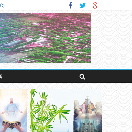
IỜ)
HỆ