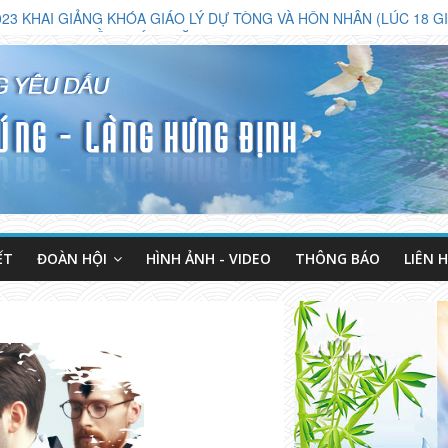
023 KHAI GIẢNG KHÓA GIÁO LÝ DỰ TÒNG VÀ HÔN NHÂN (LÚC 18 G
H MỤC VỤ TUẦN THÁNH NĂM 2023
Ở LỚP GIÁO LÝ DỰ TÒNG HÔN NHÂN
ẾT
ĐOÀN HỘI
HÌNH ẢNH - VIDEO
THÔNG BÁO
LIÊN 