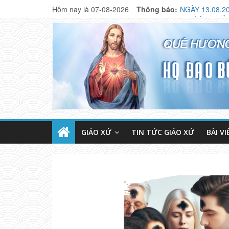
Hôm nay là 07-08-2026
Thông báo:
NGÀY 13.08.2
CHƯƠNG TRÌN
THÔNG BÁO M
GIÁO XỨ
TIN TỨC GIÁO XỨ
BÀI VI