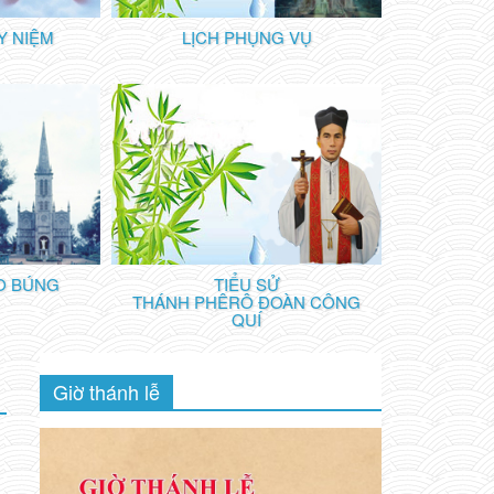
Y NIỆM
LỊCH PHỤNG VỤ
iệm kinh Mân Côi lấy Chúa Kitô là trung tâm
O BÚNG
TIỂU SỬ
THÁNH PHÊRÔ ĐOÀN CÔNG
QUÍ
Giờ thánh lễ