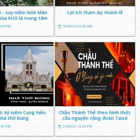
 - suy niệm kinh Mân
Lợi ích tham dự thánh lễ
húa Kitô là trung tâm
7:04 PM
19/08/23 05:58 AM
9, kỷ niệm Cung hiến
Chầu Thánh Thể theo hình thức
nhà thờ Búng
cầu nguyện cộng đoàn Taizé
9:42 PM
21/08/23 12:23 PM