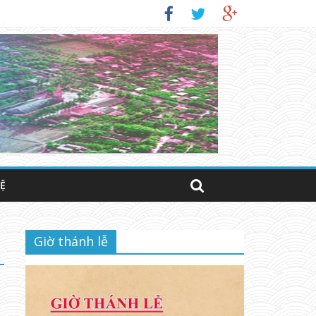
IỜ)
HỆ
Giờ thánh lễ