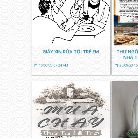
GIẤY XIN RỬA TỘI TRẺ EM
THƯ NGỎ
NHÀ T
10/03/23 07:24 AM
26/08/23 1