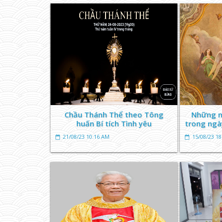
Chầu Thánh Thể theo Tông
Những n
huấn Bí tích Tình yêu
trong ngà
21/08/23 10:16 AM
15/08/23 1