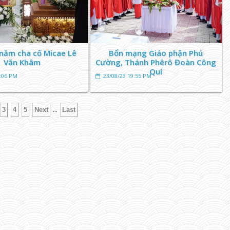
năm cha cố Micae Lê
Bổn mạng Giáo phận Phú
Văn Khâm
Cường, Thánh Phêrô Đoàn Công
Quí
0:06 PM
23/08/23 19:55 PM
...
3
4
5
Next
Last