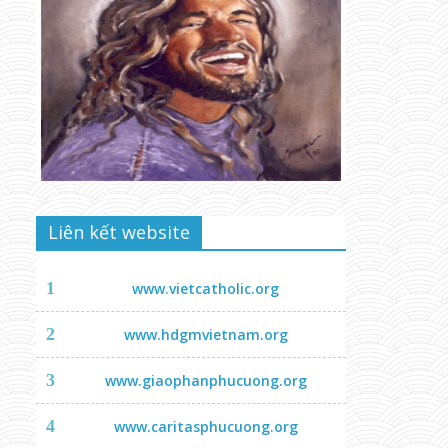
Liên kết website
1
www.vietcatholic.org
2
www.hdgmvietnam.org
3
www.giaophanphucuong.org
4
www.caritasphucuong.org