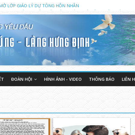
MỞ LỚP GIÁO LÝ DỰ TÒNG HÔN NHÂN
2023 KHAI GIẢNG KHÓA GIÁO LÝ DỰ TÒNG VÀ HÔN NHÂN (LÚC 18 G
NH MỤC VỤ TUẦN THÁNH NĂM 2023
ẾT
ĐOÀN HỘI
HÌNH ẢNH - VIDEO
THÔNG BÁO
LIÊN 