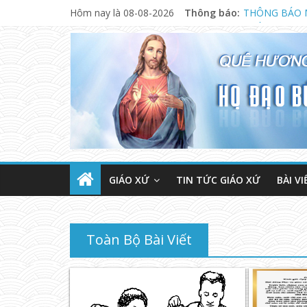
Hôm nay là 08-08-2026
Thông báo:
THÔNG BÁO 
NGÀY 13.08.
CHƯƠNG TRÌ
GIÁO XỨ
TIN TỨC GIÁO XỨ
BÀI VI
Toàn Bộ Bài Viết