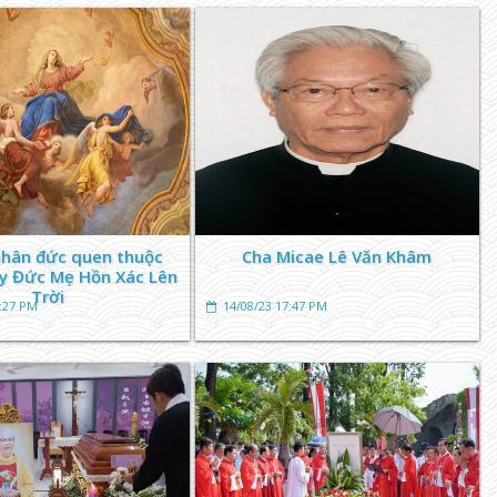
hân đức quen thuộc
Cha Micae Lê Văn Khâm
y Đức Mẹ Hồn Xác Lên
Trời
8:27 PM
14/08/23 17:47 PM