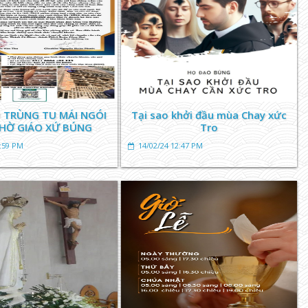
 TRÙNG TU MÁI NGÓI
Tại sao khởi đầu mùa Chay xức
HỜ GIÁO XỨ BÚNG
Tro
5:59 PM
14/02/24 12:47 PM