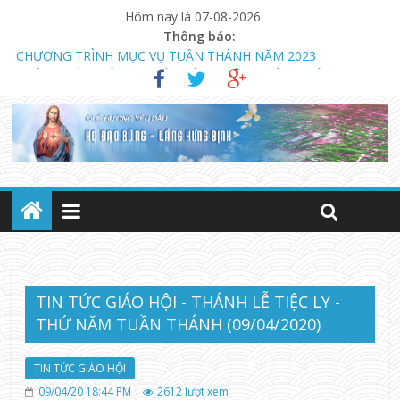
Hôm nay là 07-08-2026
Thông báo:
CHƯƠNG TRÌNH MỤC VỤ TUẦN THÁNH NĂM 2023
THÔNG BÁO MỞ LỚP GIÁO LÝ DỰ TÒNG HÔN NHÂN
NGÀY 13.08.2023 KHAI GIẢNG KHÓA GIÁO LÝ DỰ TÒNG VÀ
HÔN NHÂN (LÚC 18 GIỜ)
TIN TỨC GIÁO HỘI - THÁNH LỄ TIỆC LY -
THỨ NĂM TUẦN THÁNH (09/04/2020)
TIN TỨC GIÁO HỘI
09/04/20 18:44 PM
2612
lượt xem