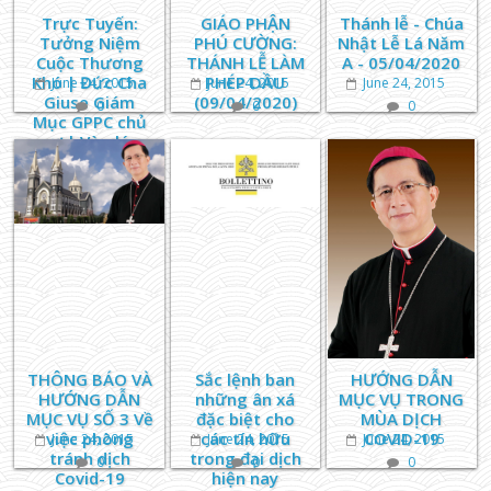
Trực Tuyến:
GIÁO PHẬN
Thánh lễ - Chúa
Tưởng Niệm
PHÚ CƯỜNG:
Nhật Lễ Lá Năm
Cuộc Thương
THÁNH LỄ LÀM
A - 05/04/2020
Khó | Đức Cha
PHÉP DẦU
June 24, 2015
June 24, 2015
June 24, 2015
Giuse Giám
(09/04/2020)
0
0
0
Mục GPPC chủ
sự | Vào lúc
17h30
THÔNG BÁO VÀ
Sắc lệnh ban
HƯỚNG DẪN
HƯỚNG DẪN
những ân xá
MỤC VỤ TRONG
MỤC VỤ SỐ 3 Về
đặc biệt cho
MÙA DỊCH
việc phòng
các tín hữu
COVID-19
June 24, 2015
June 24, 2015
June 24, 2015
tránh dịch
trong đại dịch
0
0
0
Covid-19
hiện nay