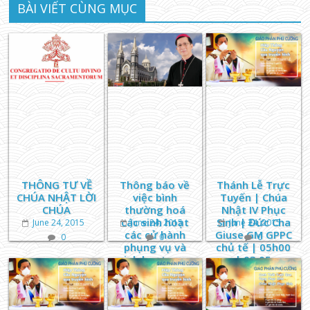
BÀI VIẾT CÙNG MỤC
THÔNG TƯ VỀ
Thông báo về
Thánh Lễ Trực
CHÚA NHẬT LỜI
việc bình
Tuyến | Chúa
CHÚA
thường hoá
Nhật IV Phục
các sinh hoạt
Sinh | Đức Cha
June 24, 2015
June 24, 2015
June 24, 2015
các cử hành
Giuse GM GPPC
0
0
0
phụng vụ và
chủ tế | 05h00
sinh hoạt mục
| 03.05
vụ tại Giáo
Phận Phú
Cường