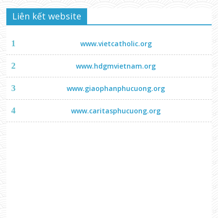
Liên kết website
1
www.vietcatholic.org
2
www.hdgmvietnam.org
3
www.giaophanphucuong.org
4
www.caritasphucuong.org