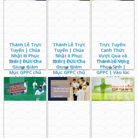
Thánh Lễ Trực
Thánh Lễ Trực
Trực Tuyến:
Tuyến | Chúa
Tuyến | Chúa
Canh Thức
Nhật III Phục
Nhật II Phục
Vượt Qua và
Sinh | Đức Cha
Sinh | Đức Cha
Thánh Lễ Vọng
June 24, 2015
June 24, 2015
June 24, 2015
Giuse Giám
Giuse Giám
Phục Sinh |
0
0
0
Mục GPPC chủ
Mục GPPC chủ
GPPC | Vào lúc
tế | Vào lúc
tế | Vào lúc
20h00
05h00
05h00