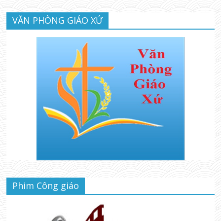
VĂN PHÒNG GIÁO XỨ
Phim Công giáo