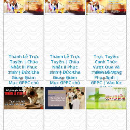
Phận Phú
Cường
Thánh Lễ Trực
Thánh Lễ Trực
Trực Tuyến:
Tuyến | Chúa
Tuyến | Chúa
Canh Thức
Nhật III Phục
Nhật II Phục
Vượt Qua và
Sinh | Đức Cha
Sinh | Đức Cha
Thánh Lễ Vọng
June 24, 2015
June 24, 2015
June 24, 2015
Giuse Giám
Giuse Giám
Phục Sinh |
0
0
0
Mục GPPC chủ
Mục GPPC chủ
GPPC | Vào lúc
tế | Vào lúc
tế | Vào lúc
20h00
05h00
05h00