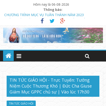
Hôm nay là 06-08-2026
Thông báo:
THÔNG BÁO MỞ LỚP GIÁO LÝ DỰ TÒNG HÔN NHÂN
NGÀY 13.08.2023 KHAI GIẢNG KHÓA GIÁO LÝ DỰ TÒNG VÀ
HÔN NHÂN (LÚC 18 GIỜ)
CHƯƠNG TRÌNH MỤC VỤ TUẦN THÁNH NĂM 2023
TIN TỨC GIÁO HỘI - Trực Tuyến: Tưởng
Niệm Cuộc Thương Khó | Đức Cha Giuse
Giám Mục GPPC chủ sự | Vào lúc 17h30
TIN TỨC GIÁO HỘI