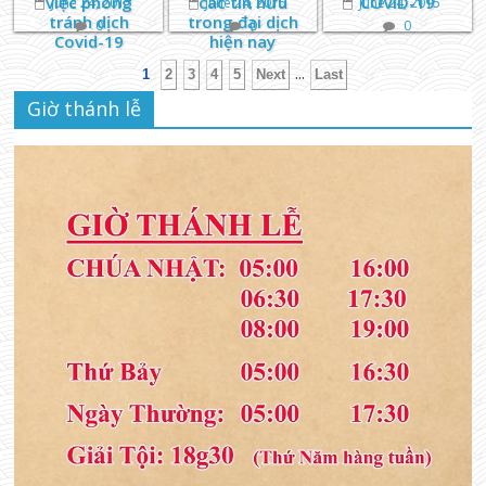
việc phòng
các tín hữu
COVID-19
June 24, 2015
June 24, 2015
June 24, 2015
tránh dịch
trong đại dịch
0
0
0
Covid-19
hiện nay
...
1
2
3
4
5
Next
Last
Giờ thánh lễ