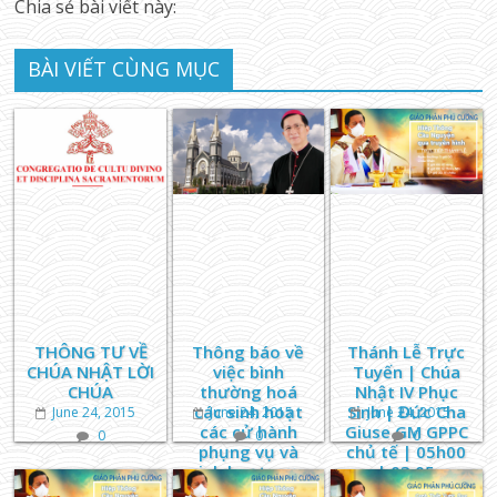
Chia sẻ bài viết này:
BÀI VIẾT CÙNG MỤC
THÔNG TƯ VỀ
Thông báo về
Thánh Lễ Trực
CHÚA NHẬT LỜI
việc bình
Tuyến | Chúa
CHÚA
thường hoá
Nhật IV Phục
các sinh hoạt
Sinh | Đức Cha
June 24, 2015
June 24, 2015
June 24, 2015
các cử hành
Giuse GM GPPC
0
0
0
phụng vụ và
chủ tế | 05h00
sinh hoạt mục
| 03.05
vụ tại Giáo