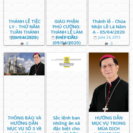
THÁNH LỄ TIỆC
GIÁO PHẬN
Thánh lễ - Chúa
LY - THỨ NĂM
PHÚ CƯỜNG:
Nhật Lễ Lá Năm
TUẦN THÁNH
THÁNH LỄ LÀM
A - 05/04/2020
(09/04/2020)
PHÉP DẦU
June 24, 2015
June 24, 2015
June 24, 2015
(09/04/2020)
0
0
0
THÔNG BÁO VÀ
Sắc lệnh ban
HƯỚNG DẪN
HƯỚNG DẪN
những ân xá
MỤC VỤ TRONG
MỤC VỤ SỐ 3 Về
đặc biệt cho
MÙA DỊCH