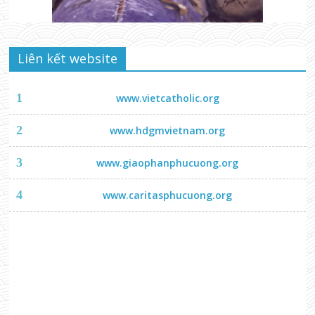
Liên kết website
1
www.vietcatholic.org
2
www.hdgmvietnam.org
3
www.giaophanphucuong.org
4
www.caritasphucuong.org