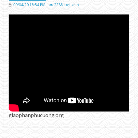
09/04/20 18:54 PM
2388
lượt xem
giaophanphucuong.org