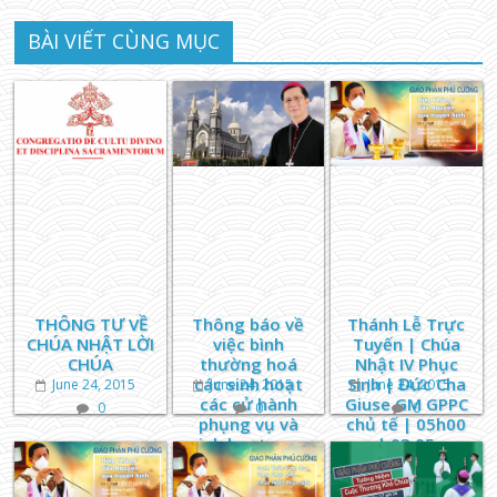
BÀI VIẾT CÙNG MỤC
THÔNG TƯ VỀ
Thông báo về
Thánh Lễ Trực
CHÚA NHẬT LỜI
việc bình
Tuyến | Chúa
CHÚA
thường hoá
Nhật IV Phục
các sinh hoạt
Sinh | Đức Cha
June 24, 2015
June 24, 2015
June 24, 2015
các cử hành
Giuse GM GPPC
0
0
0
phụng vụ và
chủ tế | 05h00
sinh hoạt mục
| 03.05
vụ tại Giáo
Phận Phú