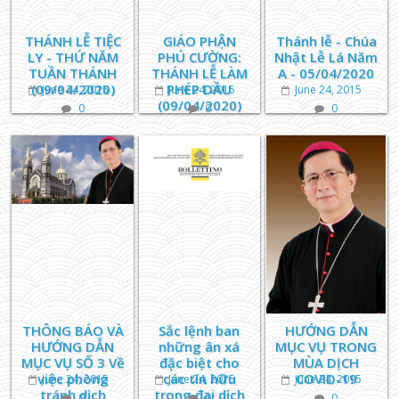
THÁNH LỄ TIỆC
GIÁO PHẬN
Thánh lễ - Chúa
LY - THỨ NĂM
PHÚ CƯỜNG:
Nhật Lễ Lá Năm
TUẦN THÁNH
THÁNH LỄ LÀM
A - 05/04/2020
(09/04/2020)
PHÉP DẦU
June 24, 2015
June 24, 2015
June 24, 2015
(09/04/2020)
0
0
0
THÔNG BÁO VÀ
Sắc lệnh ban
HƯỚNG DẪN
HƯỚNG DẪN
những ân xá
MỤC VỤ TRONG
MỤC VỤ SỐ 3 Về
đặc biệt cho
MÙA DỊCH
việc phòng
các tín hữu
COVID-19
June 24, 2015
June 24, 2015
June 24, 2015
tránh dịch
trong đại dịch
0
0
0