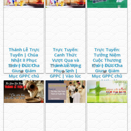
Cường
Thánh Lễ Trực
Trực Tuyến:
Trực Tuyến:
Tuyến | Chúa
Canh Thức
Tưởng Niệm
Nhật II Phục
Vượt Qua và
Cuộc Thương
Sinh | Đức Cha
Thánh Lễ Vọng
Khó | Đức Cha
June 24, 2015
June 24, 2015
June 24, 2015
Giuse Giám
Phục Sinh |
Giuse Giám
0
0
0
Mục GPPC chủ
GPPC | Vào lúc
Mục GPPC chủ
tế | Vào lúc
20h00
sự | Vào lúc
05h00
17h30