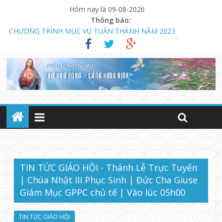
Hôm nay là 09-08-2026
Thông báo:
CHƯƠNG TRÌNH MỤC VỤ TUẦN THÁNH NĂM 2023
THÔNG BÁO MỞ LỚP GIÁO LÝ DỰ TÒNG HÔN NHÂN
NGÀY 13.08.2023 KHAI GIẢNG KHÓA GIÁO LÝ DỰ TÒNG VÀ
HÔN NHÂN (LÚC 18 GIỜ)
TIN TỨC GIÁO HỘI - Thánh Lễ Trực Tuyến
| Chúa Nhật III Phục Sinh | Đức Cha Giuse
Giám Mục GPPC chủ tế | Vào lúc 05h00
TIN TỨC GIÁO HỘI