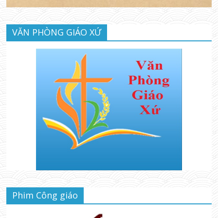
VĂN PHÒNG GIÁO XỨ
Phim Công giáo