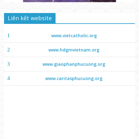
Liên kết website
1
www.vietcatholic.org
2
www.hdgmvietnam.org
3
www.giaophanphucuong.org
4
www.caritasphucuong.org