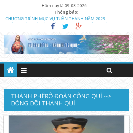
Hôm nay là 09-08-2026
Thông báo:
CHƯƠNG TRÌNH MỤC VỤ TUẦN THÁNH NĂM 2023
THÔNG BÁO MỞ LỚP GIÁO LÝ DỰ TÒNG HÔN NHÂN
NGÀY 13.08.2023 KHAI GIẢNG KHÓA GIÁO LÝ DỰ TÒNG VÀ
HÔN NHÂN (LÚC 18 GIỜ)
THÁNH PHÊRÔ ĐOÀN CÔNG QUÍ -->
DÒNG DÕI THÁNH QUÍ