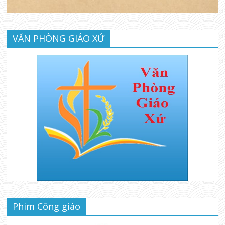
VĂN PHÒNG GIÁO XỨ
Phim Công giáo