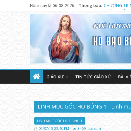
Hôm nay là 06-08-2026
Thông báo:
CHƯƠNG TRÌ
THÔNG BÁO 
NGÀY 13.08.
GIÁO XỨ
TIN TỨC GIÁO XỨ
BÀI VI
LINH MỤC GỐC HỌ BÚNG 1 - Linh mụ
LINH MỤC GỐC HỌ BÚNG 1
02/07/15 23:40 PM
3469
lượt xem