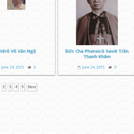
hêrô Võ Văn Ngộ
Đức Cha Phanxicô Xaviê Trần
Thanh Khâm
June 24, 2015
0
June 24, 2015
0
2
3
4
5
Next