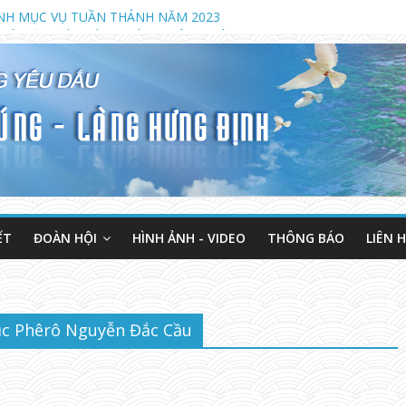
NH MỤC VỤ TUẦN THÁNH NĂM 2023
MỞ LỚP GIÁO LÝ DỰ TÒNG HÔN NHÂN
2023 KHAI GIẢNG KHÓA GIÁO LÝ DỰ TÒNG VÀ HÔN NHÂN (LÚC 18 G
ẾT
ĐOÀN HỘI
HÌNH ẢNH - VIDEO
THÔNG BÁO
LIÊN 
c Phêrô Nguyễn Đắc Cầu