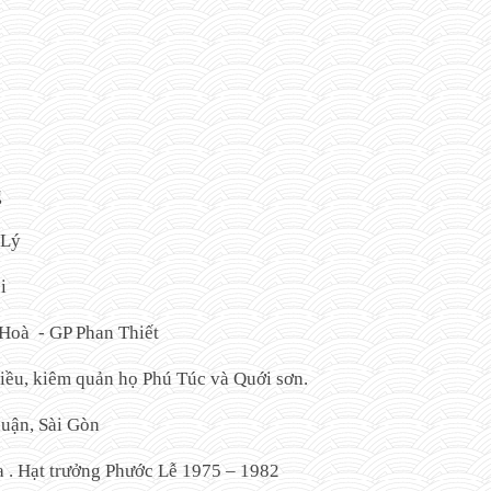
g
 Lý
i
Hoà - GP Phan Thiết
ều, kiêm quản họ Phú Túc và Quới sơn.
uận, Sài Gòn
 . Hạt trưởng Phước Lễ 1975 – 1982