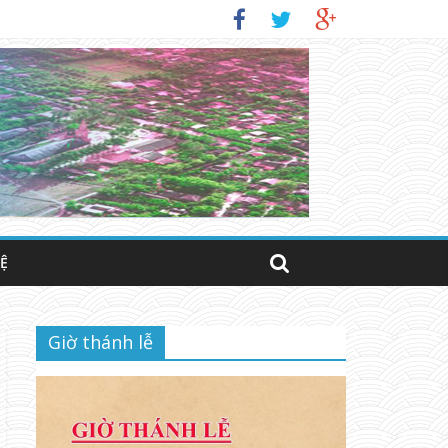
IỜ)
HỆ
Giờ thánh lễ