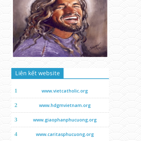
Liên kết website
1
www.vietcatholic.org
2
www.hdgmvietnam.org
3
www.giaophanphucuong.org
4
www.caritasphucuong.org