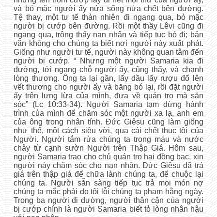
và bỏ mặc người ấy nửa sống nửa chết bên đường.
Tệ thay, một tư tế thản nhiên đi ngang qua, bỏ mặc
người bị cướp bên đường. Rồi một thầy Lêvi cũng đi
ngang qua, trông thấy nạn nhân và tiếp tục bỏ đi; bản
văn không cho chúng ta biết nơi người này xuất phát.
Giống như người tư tế, người này không quan tâm đến
người bị cướp. “ Nhưng một người Samaria kia đi
đường, tới ngang chỗ người ấy, cũng thấy, và chạnh
lòng thương. Ông ta lại gần, lấy dầu lấy rượu đổ lên
vết thương cho người ấy và băng bó lại, rồi đặt người
ấy trên lưng lừa của mình, đưa về quán trọ mà săn
sóc” (Lc 10:33-34). Người Samaria tạm dừng hành
trình của mình để chăm sóc một người xa lạ, anh em
của ông trong nhân tính. Đức Giêsu cũng làm giống
như thế, một cách siêu vời, qua cái chết thục tội của
Người. Người tắm rửa chúng ta trong máu và nước
chảy từ cạnh sườn Người trên Thập Giá. Hôm sau,
người Samaria trao cho chủ quán trọ hai đồng bạc, xin
người này chăm sóc cho nạn nhân. Đức Giêsu đã trả
giá trên thập giá để chữa lành chúng ta, để chuộc lại
chúng ta. Người sẵn sàng tiếp tục trả mọi món nợ
chúng ta mắc phải do tội lỗi chúng ta phạm hằng ngày.
Trong ba người đi đường, người thân cận của người
bị cướp chính là người Samaria biết tỏ lòng nhân hậu