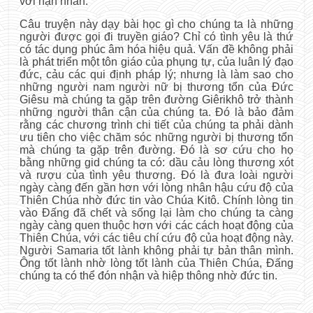
với nạn nhân.
Câu truyện này dạy bài học gì cho chúng ta là những
người được gọi đi truyền giáo? Chỉ có tình yêu là thứ
có tác dụng phúc âm hóa hiệu quả. Vấn đề không phải
là phát triển một tôn giáo của phụng tự, của luân lý đạo
đức, cảu các qui định pháp lý; nhưng là làm sao cho
những người nam người nữ bị thương tổn của Đức
Giêsu mà chúng ta gặp trên đường Giêrikhô trở thành
những người thân cận của chúng ta. Đó là bảo đảm
rằng các chương trình chi tiết của chúng ta phải dành
ưu tiên cho việc chăm sóc những người bị thương tổn
mà chúng ta gặp trên đường. Đó là sơ cứu cho họ
bằng những gid chúng ta có: dầu cảu lòng thương xót
và rượu của tình yêu thương. Đó là đưa loài người
ngày càng đến gần hơn với lòng nhân hậu cứu độ của
Thiên Chúa nhờ đức tin vào Chúa Kitô. Chính lòng tin
vào Đấng đã chết và sống lại làm cho chúng ta càng
ngày càng quen thuộc hơn với các cách hoạt động của
Thiên Chúa, với các tiêu chí cứu độ của hoạt động này.
Người Samaria tốt lành không phải tự bản thân mình.
Ông tốt lành nhờ lòng tốt lành của Thiên Chúa, Đấng
chúng ta có thể đón nhận và hiệp thông nhờ đức tin.