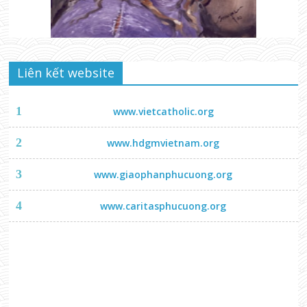
Liên kết website
1
www.vietcatholic.org
2
www.hdgmvietnam.org
3
www.giaophanphucuong.org
4
www.caritasphucuong.org