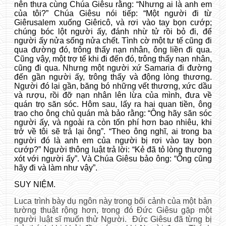
nên thưa cùng Chúa Giêsu rằng: “Nhưng ai là anh em
của tôi?” Chúa Giêsu nói tiếp: “Một người đi từ
Giêrusalem xuống Giêricô, và rơi vào tay bọn cướp;
chúng bóc lột người ấy, đánh nhừ tử rồi bỏ đi, để
người ấy nửa sống nửa chết. Tình cờ một tư tế cũng đi
qua đường đó, trông thấy nạn nhân, ông liền đi qua.
Cũng vậy, một trợ tế khi đi đến đó, trông thấy nạn nhân,
cũng đi qua. Nhưng một người xứ Samaria đi đường
đến gần người ấy, trông thấy và động lòng thương.
Người đó lại gần, băng bó những vết thương, xức dầu
và rượu, rồi đỡ nạn nhân lên lừa của mình, đưa về
quán trọ săn sóc. Hôm sau, lấy ra hai quan tiền, ông
trao cho ông chủ quán mà bảo rằng: “Ông hãy săn sóc
người ấy, và ngoài ra còn tốn phí hơn bao nhiêu, khi
trở về tôi sẽ trả lại ông”. “Theo ông nghĩ, ai trong ba
người đó là anh em của người bị rơi vào tay bọn
cướp?” Người thông luật trả lời: “Kẻ đã tỏ lòng thương
xót với người ấy”. Và Chúa Giêsu bảo ông: “Ông cũng
hãy đi và làm như vậy”.
SUY NIỆM.
Luca trình bày dụ ngôn này trong bối cảnh của một bản
tường thuật rộng hơn, trong đó Đức Giêsu gặp một
người luật sĩ muốn thử Người. Đức Giêsu đã từng bị