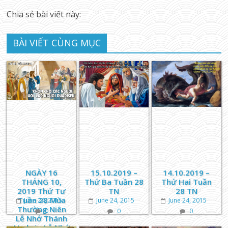
Chia sẻ bài viết này:
BÀI VIẾT CÙNG MỤC
NGÀY 16
15.10.2019 –
14.10.2019 –
THÁNG 10,
Thứ Ba Tuần 28
Thứ Hai Tuần
2019 Thứ Tư
TN
28 TN
Tuần 28 Mùa
June 24, 2015
June 24, 2015
June 24, 2015
Thường Niên
0
0
0
Lễ Nhớ Thánh
Hedwig Lễ Nhớ