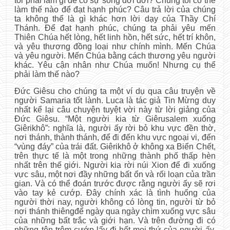
tôi phải làm gì để có sự sống đời đời? Chúng tôi có thể
làm thế nào để đạt hạnh phúc? Câu trả lời của chúng
ta không thể là gì khác hơn lời dạy của Thầy Chí
Thánh. Để đạt hạnh phúc, chúng ta phải yêu mến
Thiên Chúa hết lòng, hết linh hồn, hết sức, hết trí khôn,
và yêu thương đồng loại như chính mình. Mến Chúa
và yêu người. Mến Chúa bằng cách thương yêu người
khác. Yêu cận nhân như Chúa muốn! Nhưng cụ thể
phải làm thế nào?
Đức Giêsu cho chúng ta một ví dụ qua câu truyện về
người Samaria tốt lành. Luca là tác giả Tin Mừng duy
nhất kể lại câu chuyện tuyệt vời này từ lời giảng của
Đức Giêsu. “Một người kia từ Giêrusalem xuống
Giêrikhô”: nghĩa là, người ấy rời bỏ khu vực đền thờ,
nơi thánh, thành thánh, để đi đến khu vực ngoại vi, đến
“vùng đáy” của trái đất. Giêrikhô ở không xa Biển Chết,
trên thực tế là một trong những thành phố thấp hèn
nhất trên thế giới. Người kia rời núi Xion để đi xuống
vực sâu, một nơi đầy những bất ổn và rối loạn của trần
gian. Và có thể đoán trước được rằng người ấy sẽ rơi
vào tay kẻ cướp. Đây chính xác là tình huống của
người thời nay, người không có lòng tin, người từ bỏ
nơi thánh thiêng
để ngày qua ngày chìm xuống vực sâu
của những bất trắc và giới hạn. Và trên đường đi có
những tên trộm cướp lấy đi hết mọi thứ của người ấy,