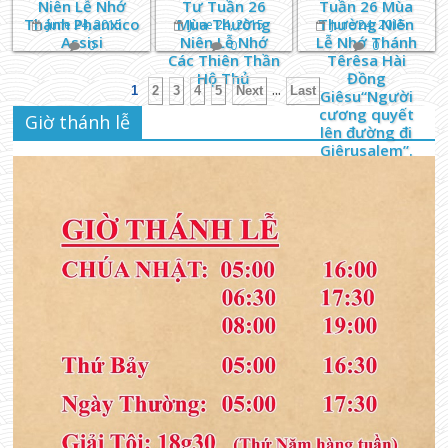
Niên Lễ Nhớ
Tư Tuần 26
Tuần 26 Mùa
Thánh Phanxico
Mùa Thường
Thường Niên
June 24, 2015
June 24, 2015
June 24, 2015
Assisi
Niên Lễ Nhớ
Lễ Nhớ Thánh
0
0
0
Các Thiên Thần
Têrêsa Hài
Hộ Thủ
Đồng
...
1
2
3
4
5
Next
Last
Giêsu“Người
cương quyết
Giờ thánh lễ
lên đường đi
Giêrusalem”.