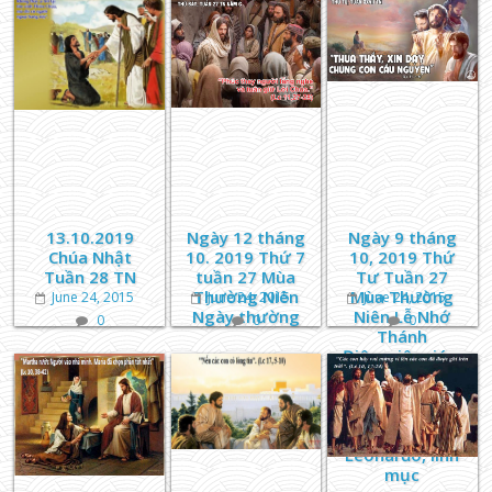
Thánh
Margarita
Maria Alacoque
13.10.2019
Ngày 12 tháng
Ngày 9 tháng
Chúa Nhật
10. 2019 Thứ 7
10, 2019 Thứ
Tuần 28 TN
tuần 27 Mùa
Tư Tuần 27
Thường Niên
Mùa Thường
June 24, 2015
June 24, 2015
June 24, 2015
Ngày thường
Niên Lễ Nhớ
0
0
0
Thánh
Điônysiô, giám
mục, và Các
Bạn Tử Đạo Lễ
Nhớ Thánh
Gioan
Lêônarđô, linh
mục