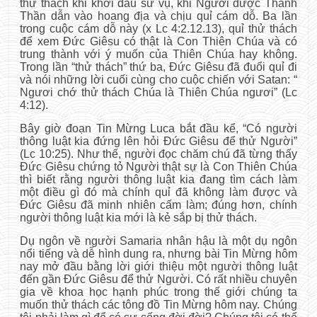
thử thách khi khởi đầu sứ vụ, khi Người được Thánh
Thần dẫn vào hoang địa và chịu quỉ cám dỗ. Ba lần
trong cuộc cám dỗ này (x Lc 4:2.12.13), quỉ thử thách
để xem Đức Giêsu có thật là Con Thiên Chúa và có
trung thành với ý muốn của Thiên Chúa hay không.
Trong lần “thử thách” thứ ba, Đức Giêsu đã đuổi quỉ đi
và nói những lời cuối cùng cho cuộc chiến với Satan: “
Ngươi chớ thử thách Chúa là Thiên Chúa ngươi” (Lc
4:12).
Bây giờ đoạn Tin Mừng Luca bắt đầu kể, “Có người
thông luật kia đứng lên hỏi Đức Giêsu để thử Người”
(Lc 10:25). Như thế, người đọc chăm chú đã từng thấy
Đức Giêsu chứng tỏ Người thật sự là Con Thiên Chúa
thì biết rằng người thông luật kia đang tìm cách làm
một điều gì đó mà chính quỉ đã không làm được và
Đức Giêsu đã minh nhiên cấm làm; đúng hơn, chính
người thông luật kia mới là kẻ sắp bị thử thách.
Dụ ngôn về người Samaria nhân hậu là một dụ ngôn
nổi tiếng và dễ hình dung ra, nhưng bài Tin Mừng hôm
nay mở đầu bằng lời giới thiệu một người thông luật
đến gần Đức Giêsu để thử Người. Có rất nhiều chuyên
gia về khoa học hạnh phúc trong thế giới chúng ta
muốn thử thách các tông đồ Tin Mừng hôm nay. Chúng