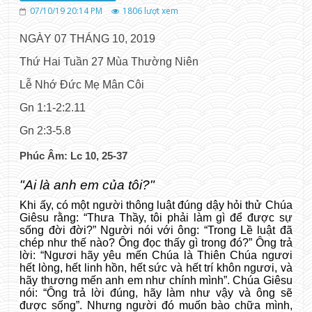
07/10/19 20:14 PM
1806
lượt xem
NGÀY 07 THÁNG 10, 2019
Thứ Hai Tuần 27 Mùa Thường Niên
Lễ Nhớ Đức Mẹ Mân Côi
Gn 1:1-2:2.11
Gn 2:3-5.8
Phúc Âm: Lc 10, 25-37
"Ai là anh em của tôi?"
Khi ấy, có một người thông luật đúng dậy hỏi thử Chúa
Giêsu rằng: “Thưa Thầy, tôi phải làm gì để được sự
sống đời đời?” Người nói với ông: “Trong Lề luật đã
chép như thế nào? Ông đọc thấy gì trong đó?” Ông trả
lời: “Ngươi hãy yêu mến Chúa là Thiên Chúa ngươi
hết lòng, hết linh hồn, hết sức và hết trí khôn ngươi, và
hãy thương mến anh em như chính mình”. Chúa Giêsu
nói: “Ông trả lời đúng, hãy làm như vậy và ông sẽ
được sống”. Nhưng người đó muốn bào chữa mình,