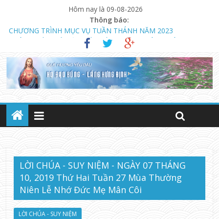
Hôm nay là 09-08-2026
Thông báo:
CHƯƠNG TRÌNH MỤC VỤ TUẦN THÁNH NĂM 2023
THÔNG BÁO MỞ LỚP GIÁO LÝ DỰ TÒNG HÔN NHÂN
NGÀY 13.08.2023 KHAI GIẢNG KHÓA GIÁO LÝ DỰ TÒNG VÀ
HÔN NHÂN (LÚC 18 GIỜ)
LỜI CHÚA - SUY NIỆM - NGÀY 07 THÁNG
10, 2019 Thứ Hai Tuần 27 Mùa Thường
Niên Lễ Nhớ Đức Mẹ Mân Côi
LỜI CHÚA - SUY NIỆM