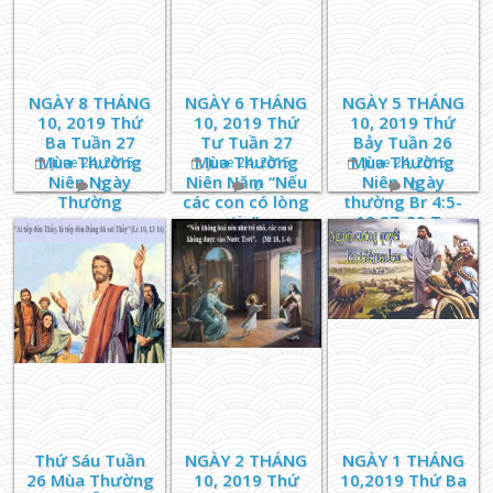
NGÀY 8 THÁNG
NGÀY 6 THÁNG
NGÀY 5 THÁNG
10, 2019 Thứ
10, 2019 Thứ
10, 2019 Thứ
Ba Tuần 27
Tư Tuần 27
Bảy Tuần 26
Mùa Thường
Mùa Thường
Mùa Thường
June 24, 2015
June 24, 2015
June 24, 2015
Niên Ngày
Niên Năm “Nếu
Niên Ngày
0
0
0
Thường
các con có lòng
thường Br 4:5-
tin”.
12.27-29 Tv
69:33-37 Lc
10:17-24
Thứ Sáu Tuần
NGÀY 2 THÁNG
NGÀY 1 THÁNG
26 Mùa Thường
10, 2019 Thứ
10,2019 Thứ Ba