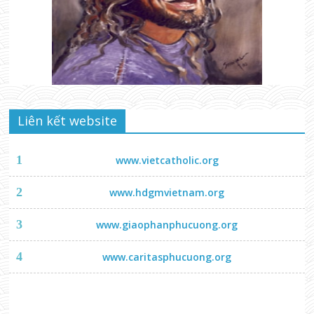
Liên kết website
1
www.vietcatholic.org
2
www.hdgmvietnam.org
3
www.giaophanphucuong.org
4
www.caritasphucuong.org