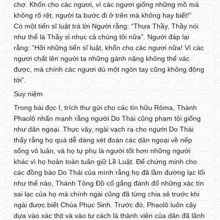
chợ. Khốn cho các ngươi, vì các ngươi giống những mồ mả
không rõ rệt, người ta bước đi ở trên mà không hay biết!”
Có một tiến sĩ luật trả lời Người rằng: “Thưa Thầy, Thầy nói
như thế là Thầy sỉ nhục cả chúng tôi nữa”. Người đáp lại
rằng: “Hỡi những tiến sĩ luật, khốn cho các ngươi nữa! Vì các
ngươi chất lên người ta những gánh nặng không thể vác
được, mà chính các ngươi dù một ngón tay cũng không động
tới”.
Suy niệm
Trong bài đọc I, trích thư gửi cho các tín hữu Rôma, Thánh
Phaolô nhấn mạnh rằng người Do Thái cũng phạm tội giống
như dân ngoại. Thực vậy, ngài vạch ra cho người Do Thái
thấy rằng họ quá dễ dàng xét đoán các dân ngoại về nếp
sống vô luân, và họ tự phụ là người tốt hơn những người
khác vì họ hoàn toàn tuân giữ Lề Luật. Để chứng minh cho
các đồng bào Do Thái của mình rằng họ đã lầm đường lạc lối
như thế nào, Thánh Tông Đồ cố gắng đánh đổ những xác tín
sai lạc của họ mà chính ngài cũng đã từng chia sẻ trước khi
ngài được biết Chúa Phục Sinh. Trước đó, Phaolô luôn cậy
dựa vào xác thịt và vào tư cách là thành viên của dân đã lãnh