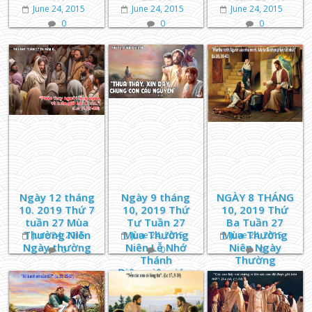
June 24, 2015
June 24, 2015
June 24, 2015
0
0
0
Ngày 12 tháng
Ngày 9 tháng
NGÀY 8 THÁNG
10. 2019 Thứ 7
10, 2019 Thứ
10, 2019 Thứ
tuần 27 Mùa
Tư Tuần 27
Ba Tuần 27
Thường Niên
Mùa Thường
Mùa Thường
June 24, 2015
June 24, 2015
June 24, 2015
Ngày thường
Niên Lễ Nhớ
Niên Ngày
0
0
0
Thánh
Thường
Điônysiô, giám
mục, và Các
Bạn Tử Đạo Lễ
Nhớ Thánh