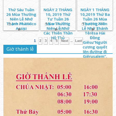
Thứ Sáu Tuần
NGÀY 2 THÁNG
NGÀY 1 THÁNG
26 Mùa Thường
10, 2019 Thứ
10,2019 Thứ Ba
Niên Lễ Nhớ
Tư Tuần 26
Tuần 26 Mùa
Thánh Phanxico
Mùa Thường
Thường Niên
June 24, 2015
June 24, 2015
June 24, 2015
Assisi
Niên Lễ Nhớ
Lễ Nhớ Thánh
0
0
0
Các Thiên Thần
Têrêsa Hài
Hộ Thủ
Đồng
...
1
2
3
4
5
Next
Last
Giêsu“Người
cương quyết
Giờ thánh lễ
lên đường đi
Giêrusalem”.