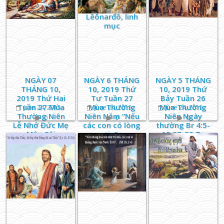
Gioan
Lêônarđô, linh
mục
NGÀY 07
NGÀY 6 THÁNG
NGÀY 5 THÁNG
THÁNG 10,
10, 2019 Thứ
10, 2019 Thứ
2019 Thứ Hai
Tư Tuần 27
Bảy Tuần 26
Tuần 27 Mùa
Mùa Thường
Mùa Thường
June 24, 2015
June 24, 2015
June 24, 2015
Thường Niên
Niên Năm “Nếu
Niên Ngày
0
0
0
Lễ Nhớ Đức Mẹ
các con có lòng
thường Br 4:5-
Mân Côi
tin”.
12.27-29 Tv
69:33-37 Lc
10:17-24