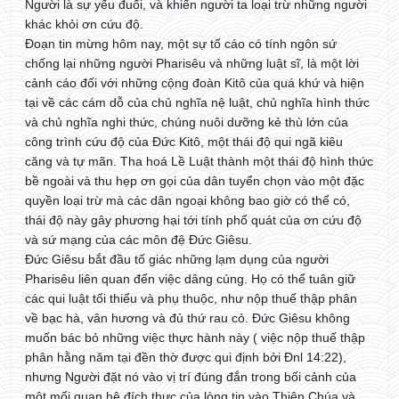
Người là sự yếu đuối, và khiến người ta loại trừ những người
khác khỏi ơn cứu độ.
Đoạn tin mừng hôm nay, một sự tố cáo có tính ngôn sứ
chống lại những người Pharisêu và những luật sĩ, là một lời
cảnh cáo đối với những cộng đoàn Kitô của quá khứ và hiện
tại về các cám dỗ của chủ nghĩa nệ luật, chủ nghĩa hình thức
và chủ nghĩa nghi thức, chúng nuôi dưỡng kẻ thù lớn của
công trình cứu độ của Đức Kitô, một thái độ qui ngã kiêu
căng và tự mãn. Tha hoá Lề Luật thành một thái độ hình thức
bề ngoài và thu hẹp ơn gọi của dân tuyển chọn vào một đặc
quyền loại trừ mà các dân ngoại không bao giờ có thể có,
thái độ này gây phương hại tới tính phổ quát của ơn cứu độ
và sứ mạng của các môn đệ Đức Giêsu.
Đức Giêsu bắt đầu tố giác những lạm dụng của người
Pharisêu liên quan đến việc dâng cúng. Họ có thể tuân giữ
các qui luật tối thiểu và phụ thuộc, như nộp thuế thập phân
về bạc hà, vân hương và đủ thứ rau cỏ. Đức Giêsu không
muốn bác bỏ những việc thực hành này ( việc nộp thuế thập
phân hằng năm tại đền thờ được qui định bởi Đnl 14:22),
nhưng Người đặt nó vào vị trí đúng đắn trong bối cảnh của
một mối quan hệ đích thực của lòng tin vào Thiên Chúa và