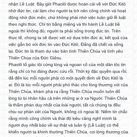
nhận Lề Luật. Bây giờ Phaolô được hoán cải về với Đức Kitô
nhờ đức tin, cái làm cho người ta trở nên công chính và hoạt
động nhờ đức mến, chứ không phải nhờ việc tuân giữ lề luật
theo nghi thức. Chỉ tin bằng miệng và thi hành Lề Luật bề
ngoài thì không đủ; người ta phải sống trong đức tin. Trên
thực tế, chúng ta sẽ được xét xử dựa trên đức ái, kết quả của
việc gắn bó với đức tin vào Đức Kitô, Đấng đã chết và sống
lại. Đức tin là tham dự vào bản tính Thiên Chúa và tình yêu
Thiên Chúa của Đức Giêsu.
Phaolô tố giác tội cứng lòng và ngoan cố của một dân tộc tin
rằng chỉ có họ đáng được cứu rỗi. Thời kỳ đặc quyền qua rồi;
đã đến lúc mỗi người phải có một quyết định về Đức Kitô là
ai. Đó là lúc mỗi người phải phó thác cho lòng thương xót của
Thiên Chúa, khám phá ra rằng Thiên Chúa muốn tuôn đổ
lòng từ bi nhân hậu cả trên những ai ở xa Người. Thiên Chúa
là thẩm phán duy nhất của loài người; tất cả chúng ta đều
chịu sự phán xét của Người, không có ngoại lệ. Niềm tin chắc
rằng mình công chính và thái độ kiêu căng nghĩ mình là
người duy nhất bảo về sự thật và luân lý (Lề Luật) có thể
khiến người ta khinh thường Thiên Chúa, coi lòng thương của