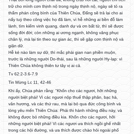
trữ cho mình cơn thịnh nộ trong ngày thịnh nộ, ngày sẽ tỏ ra
thẩm phán công bình của Thiên Chúa, Đấng sẽ trả lại cho ai
nấy tuỳ theo công việc họ đã làm, vì hễ những ai bền đỗ làm
lành, tìm kiếm vinh quang, danh dự và ơn bất tử, thì sẽ được
sống đời đời; còn những ai ương ngạnh, không vâng phục
chân lý, mà lại tin theo sự gian ác, thì sẽ gặp cơn thịnh nộ và
giận dữ.
Hễ kẻ nào làm sự dữ, thì mắc phải gian nan phiền muộn,
trước là những người Do-thái, sau là những người Hy-lạp: vì
Thiên Chúa không thiên tư tây vị ai cả.
Tv 62:2-3.6-7.9
Tin Mừng Lc 11, 42-46
Khi ấy, Chúa phán rằng: “Khốn cho các ngươi, hỡi những
người biệt phái! Vì các ngươi nộp thuế thập phân, bạc hà,
vân hương, và các thứ rau, mà lại bỏ qua đức công bình và
lòng yêu mến Thiên Chúa: Phải thi hành những điều này, và
không được bỏ những điều kia. Khốn cho các ngươi, hỡi
những người biệt phái! Vì các ngươi ưa thích ngồi ghế nhất
trong các hội đường, và ưa thích được chào hỏi ngoài phố