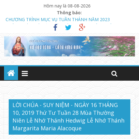
Hôm nay là 08-08-2026
Thông báo:
CHƯƠNG TRÌNH MỤC VỤ TUẦN THÁNH NĂM 2023
THÔNG BÁO MỞ LỚP GIÁO LÝ DỰ TÒNG HÔN NHÂN
NGÀY 13.08.2023 KHAI GIẢNG KHÓA GIÁO LÝ DỰ TÒNG VÀ
HÔN NHÂN (LÚC 18 GIỜ)
LỜI CHÚA - SUY NIỆM - NGÀY 16 THÁNG
10, 2019 Thứ Tư Tuần 28 Mùa Thường
Niên Lễ Nhớ Thánh Hedwig Lễ Nhớ Thánh
Margarita Maria Alacoque