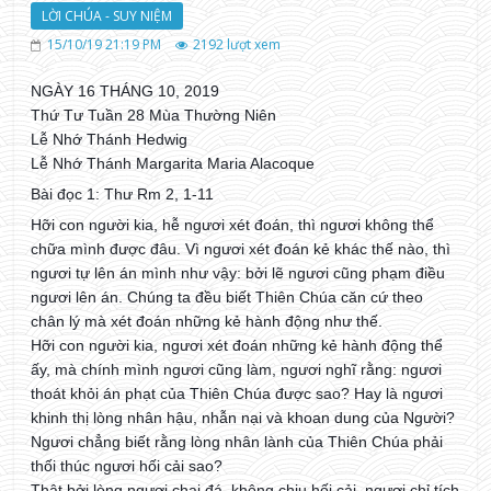
LỜI CHÚA - SUY NIỆM
15/10/19 21:19 PM
2192
lượt xem
NGÀY 16 THÁNG 10, 2019
Thứ Tư Tuần 28 Mùa Thường Niên
Lễ Nhớ Thánh Hedwig
Lễ Nhớ Thánh Margarita Maria Alacoque
Bài đọc 1: Thư Rm 2, 1-11
Hỡi con người kia, hễ ngươi xét đoán, thì ngươi không thể
chữa mình được đâu. Vì ngươi xét đoán kẻ khác thế nào, thì
ngươi tự lên án mình như vậy: bởi lẽ ngươi cũng phạm điều
ngươi lên án. Chúng ta đều biết Thiên Chúa căn cứ theo
chân lý mà xét đoán những kẻ hành động như thế.
Hỡi con người kia, ngươi xét đoán những kẻ hành động thể
ấy, mà chính mình ngươi cũng làm, ngươi nghĩ rằng: ngươi
thoát khỏi án phạt của Thiên Chúa được sao? Hay là ngươi
khinh thị lòng nhân hậu, nhẫn nại và khoan dung của Người?
Ngươi chẳng biết rằng lòng nhân lành của Thiên Chúa phải
thối thúc ngươi hối cải sao?
Thật bởi lòng ngươi chai đá, không chịu hối cải, ngươi chỉ tích