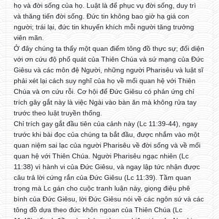
họ và đời sống của họ. Luật là để phục vụ đời sống, duy trì
và thăng tiến đời sống. Đức tin không bao giờ hạ giá con
người; trái lại, đức tin khuyến khích mỗi người tăng trưởng
viên mãn.
Ở đây chúng ta thấy một quan điểm tông đồ thực sự; đối diện
với ơn cứu độ phổ quát của Thiên Chúa và sứ mạng của Đức
Giêsu và các môn đệ Người, những người Pharisêu và luật sĩ
phải xét lại cách suy nghĩ của họ về mối quan hệ với Thiên
Chúa và ơn cứu rỗi. Cơ hội để Đức Giêsu có phản ứng chỉ
trích gây gắt này là việc Ngài vào bàn ăn mà không rửa tay
trước theo luật truyền thống.
Chỉ trích gay gắt đầu tiên của cảnh này (Lc 11:39-44), ngay
trước khi bài đọc của chúng ta bắt đầu, được nhắm vào một
quan niệm sai lạc của người Pharisêu về đời sống và về mối
quan hệ với Thiên Chúa. Người Pharisêu ngạc nhiên (Lc
11:38) vì hành vi của Đức Giêsu, và ngay lập tức nhận được
câu trả lời cứng rắn của Đức Giêsu (Lc 11:39). Tầm quan
trọng mà Lc gán cho cuộc tranh luận này, giọng điệu phê
bình của Đức Giêsu, lời Đức Giêsu nói về các ngôn sứ và các
tông đồ dựa theo đức khôn ngoan của Thiên Chúa (Lc