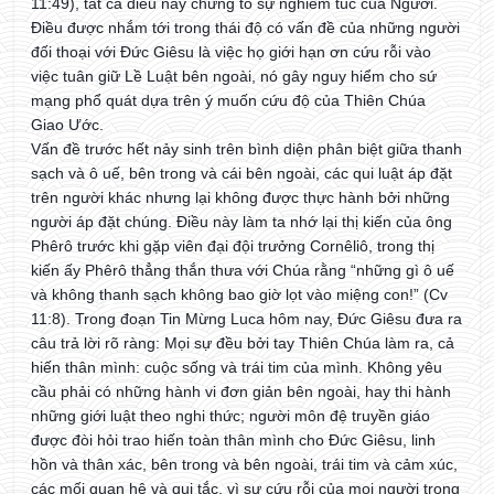
11:49), tất cả điều này chứng tỏ sự nghiêm túc của Người.
Điều được nhắm tới trong thái độ có vấn đề của những người
đối thoại với Đức Giêsu là việc họ giới hạn ơn cứu rỗi vào
việc tuân giữ Lề Luật bên ngoài, nó gây nguy hiểm cho sứ
mạng phổ quát dựa trên ý muốn cứu độ của Thiên Chúa
Giao Ước.
Vấn đề trước hết nảy sinh trên bình diện phân biệt giữa thanh
sạch và ô uế, bên trong và cái bên ngoài, các qui luật áp đặt
trên người khác nhưng lại không được thực hành bởi những
người áp đặt chúng. Điều này làm ta nhớ lại thị kiến của ông
Phêrô trước khi gặp viên đại đội trưởng Cornêliô, trong thị
kiến ấy Phêrô thẳng thắn thưa với Chúa rằng “những gì ô uế
và không thanh sạch không bao giờ lọt vào miệng con!” (Cv
11:8). Trong đoạn Tin Mừng Luca hôm nay, Đức Giêsu đưa ra
câu trả lời rõ ràng: Mọi sự đều bởi tay Thiên Chúa làm ra, cả
hiến thân mình: cuộc sống và trái tim của mình. Không yêu
cầu phải có những hành vi đơn giản bên ngoài, hay thi hành
những giới luật theo nghi thức; người môn đệ truyền giáo
được đòi hỏi trao hiến toàn thân mình cho Đức Giêsu, linh
hồn và thân xác, bên trong và bên ngoài, trái tim và cảm xúc,
các mối quan hệ và qui tắc, vì sự cứu rỗi của mọi người trong