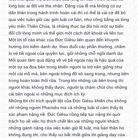
lòng bác ái đối với tha nhân. Dâng của lễ mà không có sự
dấn thân trong hành trình hoán cải thì có thể là cái cớ để bỏ
qua việc tuân giữ các giới luật cơ bản, như công bằng và lòng
yêu mến Thiên Chúa, là những thực tại đòi hỏi một sự biến
đổi cõi lòng mình và thế giới một cách dứt khoát và liên tục.
Một lời tố cáo khác của Đức Giêsu liên quan đến khuynh
hướng tìm kiếm danh dự, theo đuổi các phần thưởng, chăm
lo vẻ bề ngoài của quyền lực, giữ những chỗ ngồi danh dự.
Mối quan tâm quá đáng về vẻ bề ngoài này là hậu quả của
một sự sa đọa bên trong khiến người ta trở nên giống như
một cái mồ mả, bên ngoài trông đồ sộ sang trọng, nhưng bên
trong hoàn toàn thối rữa. Trong khi những cái bên trong thì
người khác không thấy được, người ta chăm chút cho những
cái bên ngoài vì những mục đích ích kỷ.
Những lời chỉ trích quyết liệt của Đức Giêsu khiến cho không
chỉ những người Pharisêu mà cả những luật sĩ cảm thấy bị
xúc phạm nặng nề. Đức Giêsu cũng tiếp tục nặng lời quở
trách họ về việc họ thích chất lên vai những người khách
những gánh nặng của việc tuân giữ lề luật, mà bản thân họ
không đụng tới, cho thấy sự bất nhất giữa lời giảng dạy của