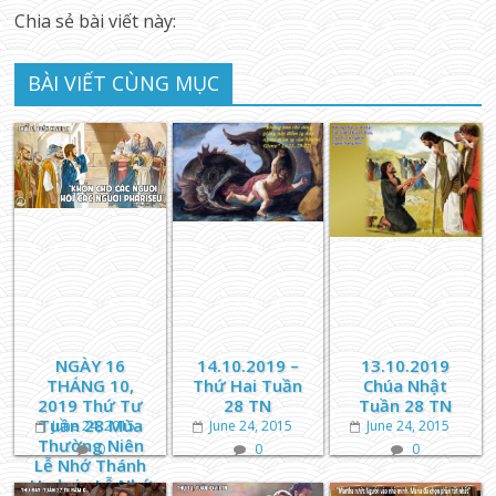
Chia sẻ bài viết này:
BÀI VIẾT CÙNG MỤC
NGÀY 16
14.10.2019 –
13.10.2019
THÁNG 10,
Thứ Hai Tuần
Chúa Nhật
2019 Thứ Tư
28 TN
Tuần 28 TN
Tuần 28 Mùa
June 24, 2015
June 24, 2015
June 24, 2015
Thường Niên
0
0
0
Lễ Nhớ Thánh
Hedwig Lễ Nhớ