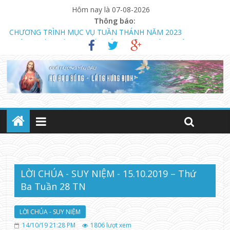
Hôm nay là 07-08-2026
Thông báo:
CHƯƠNG TRÌNH MỤC VỤ TUẦN THÁNH NĂM 2023
THÔNG BÁO MỞ LỚP GIÁO LÝ DỰ TÒNG HÔN NHÂN
NGÀY 13.08.2023 KHAI GIẢNG KHÓA GIÁO LÝ DỰ TÒNG VÀ
HÔN NHÂN (LÚC 18 GIỜ)
LỜI CHÚA - SUY NIỆM - 15.10.2019 – Thứ
Ba Tuần 28 TN
LỜI CHÚA - SUY NIỆM
14/10/19 21:28 PM
1806
lượt xem