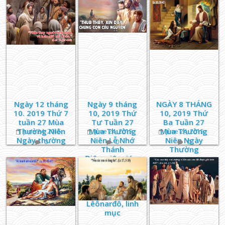
Thánh
Margarita
Maria Alacoque
Ngày 12 tháng
Ngày 9 tháng
NGÀY 8 THÁNG
10. 2019 Thứ 7
10, 2019 Thứ
10, 2019 Thứ
tuần 27 Mùa
Tư Tuần 27
Ba Tuần 27
Thường Niên
Mùa Thường
Mùa Thường
June 24, 2015
June 24, 2015
June 24, 2015
Ngày thường
Niên Lễ Nhớ
Niên Ngày
0
0
0
Thánh
Thường
Điônysiô, giám
mục, và Các
Bạn Tử Đạo Lễ
Nhớ Thánh
Gioan
Lêônarđô, linh
mục