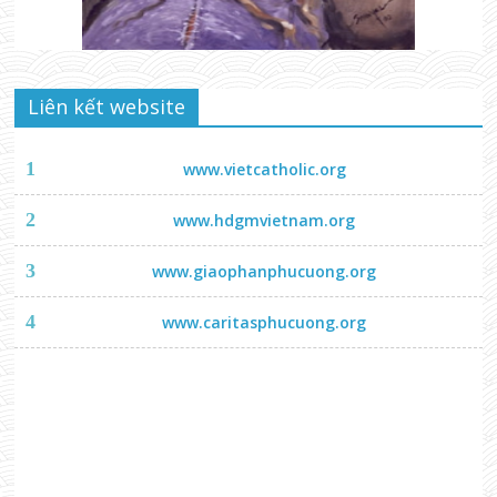
Liên kết website
1
www.vietcatholic.org
2
www.hdgmvietnam.org
3
www.giaophanphucuong.org
4
www.caritasphucuong.org