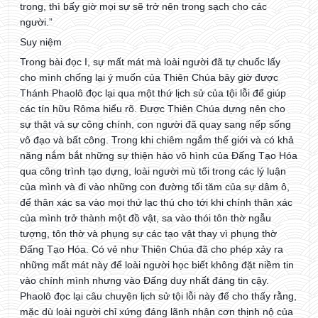
trong, thì bấy giờ mọi sự sẽ trở nên trong sạch cho các
người.”
Suy niệm
Trong bài đọc I, sự mất mát mà loài người đã tự chuốc lấy
cho mình chống lại ý muốn của Thiên Chúa bây giờ được
Thánh Phaolô đọc lại qua một thứ lịch sử của tội lỗi để giúp
các tín hữu Rôma hiểu rõ. Được Thiên Chúa dựng nên cho
sự thật và sự công chính, con người đã quay sang nếp sống
vô đạo và bất công. Trong khi chiêm ngắm thế giới và có khả
năng nắm bắt những sự thiện hảo vô hình của Đấng Tạo Hóa
qua công trình tạo dựng, loài người mù tối trong các lý luận
của mình và đi vào những con đường tối tăm của sự dâm ô,
để thân xác sa vào mọi thứ lạc thú cho tới khi chính thân xác
của mình trở thành một đồ vật, sa vào thói tôn thờ ngẫu
tượng, tôn thờ và phụng sự các tạo vật thay vì phụng thờ
Đấng Tạo Hóa. Có vẻ như Thiên Chúa đã cho phép xảy ra
những mất mát này để loài người học biết không đặt niềm tin
vào chính mình nhưng vào Đấng duy nhất đáng tin cậy.
Phaolô đọc lại câu chuyện lịch sử tội lỗi này để cho thấy rằng,
mặc dù loài người chỉ xứng đáng lãnh nhận cơn thịnh nộ của