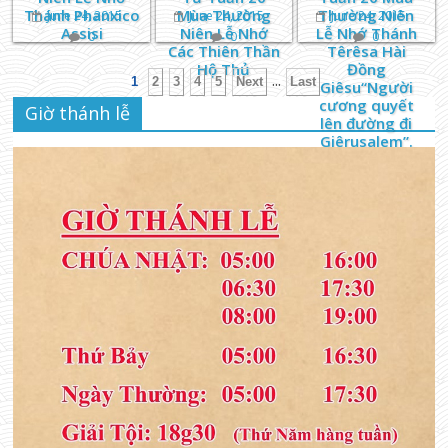
Thánh Phanxico
Mùa Thường
Thường Niên
June 24, 2015
June 24, 2015
June 24, 2015
Assisi
Niên Lễ Nhớ
Lễ Nhớ Thánh
0
0
0
Các Thiên Thần
Têrêsa Hài
Hộ Thủ
Đồng
...
1
2
3
4
5
Next
Last
Giêsu“Người
cương quyết
Giờ thánh lễ
lên đường đi
Giêrusalem”.