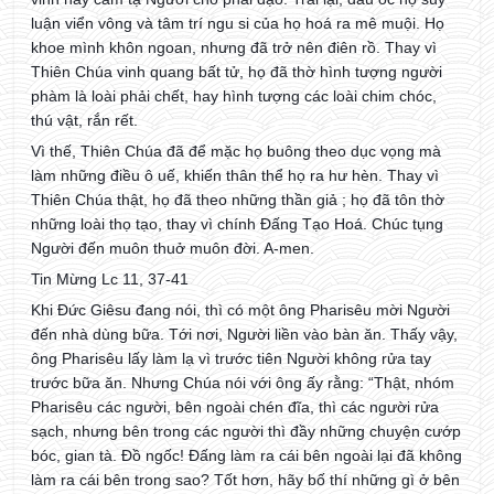
luận viển vông và tâm trí ngu si của họ hoá ra mê muội. Họ
khoe mình khôn ngoan, nhưng đã trở nên điên rồ. Thay vì
Thiên Chúa vinh quang bất tử, họ đã thờ hình tượng người
phàm là loài phải chết, hay hình tượng các loài chim chóc,
thú vật, rắn rết.
Vì thế, Thiên Chúa đã để mặc họ buông theo dục vọng mà
làm những điều ô uế, khiến thân thể họ ra hư hèn. Thay vì
Thiên Chúa thật, họ đã theo những thần giả ; họ đã tôn thờ
những loài thọ tạo, thay vì chính Đấng Tạo Hoá. Chúc tụng
Người đến muôn thuở muôn đời. A-men.
Tin Mừng Lc 11, 37-41
Khi Ðức Giêsu đang nói, thì có một ông Pharisêu mời Người
đến nhà dùng bữa. Tới nơi, Người liền vào bàn ăn. Thấy vậy,
ông Pharisêu lấy làm lạ vì trước tiên Người không rửa tay
trước bữa ăn. Nhưng Chúa nói với ông ấy rằng: “Thật, nhóm
Pharisêu các người, bên ngoài chén đĩa, thì các người rửa
sạch, nhưng bên trong các người thì đầy những chuyện cướp
bóc, gian tà. Ðồ ngốc! Ðấng làm ra cái bên ngoài lại đã không
làm ra cái bên trong sao? Tốt hơn, hãy bố thí những gì ở bên