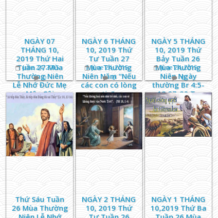
NGÀY 07
NGÀY 6 THÁNG
NGÀY 5 THÁNG
THÁNG 10,
10, 2019 Thứ
10, 2019 Thứ
2019 Thứ Hai
Tư Tuần 27
Bảy Tuần 26
Tuần 27 Mùa
Mùa Thường
Mùa Thường
June 24, 2015
June 24, 2015
June 24, 2015
Thường Niên
Niên Năm “Nếu
Niên Ngày
0
0
0
Lễ Nhớ Đức Mẹ
các con có lòng
thường Br 4:5-
Mân Côi
tin”.
12.27-29 Tv
69:33-37 Lc
10:17-24
Thứ Sáu Tuần
NGÀY 2 THÁNG
NGÀY 1 THÁNG
26 Mùa Thường
10, 2019 Thứ
10,2019 Thứ Ba
Niên Lễ Nhớ
Tư Tuần 26
Tuần 26 Mùa