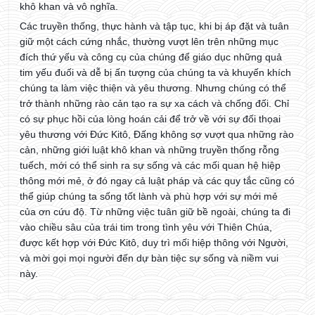
khô khan và vô nghĩa.
Các truyền thống, thực hành và tập tục, khi bị áp đặt và tuân
giữ một cách cứng nhắc, thường vượt lên trên những mục
đích thứ yếu và công cụ của chúng để giáo dục những quả
tim yếu đuối và dễ bị ấn tượng của chúng ta và khuyến khích
chúng ta làm việc thiện và yêu thương. Nhưng chúng có thể
trở thành những rào cản tạo ra sự xa cách và chống đối. Chỉ
có sự phục hồi của lòng hoán cải để trở về với sự đối thọai
yêu thương với Đức Kitô, Đấng không sợ vượt qua những rào
cản, những giới luật khô khan và những truyền thống rỗng
tuếch, mới có thể sinh ra sự sống và các mối quan hệ hiệp
thông mới mẻ, ở đó ngay cả luật pháp và các quy tắc cũng có
thể giúp chúng ta sống tốt lành và phù hợp với sự mới mẻ
của ơn cứu độ. Từ những việc tuân giữ bề ngoài, chúng ta đi
vào chiều sâu của trái tim trong tình yêu với Thiên Chúa,
được kết hợp với Đức Kitô, duy trì mối hiệp thông với Người,
và mời gọi mọi người đến dự bàn tiệc sự sống và niềm vui
này.