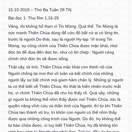
15.10.2019 – Thứ Ba Tuần 28 TN
Bài đọc 1: Thư Rm 1,16-25
Vâng, tôi không hổ thẹn vì Tin Mừng. Quả thế, Tin Mừng là
sức mạnh Thiên Chúa dùng để cứu độ bất cứ ai có lòng tin,
trước là người Do-thái, sau là người Hy-lạp. Vì trong Tin
Mừng, sự công chính của Thiên Chúa được mặc khải, nhờ
đức tin để đưa đến đức tin, như có lời chép : Người công
chính nhờ đức tin sẽ được sống.
Thật vậy, từ trời, Thiên Chúa mặc khải cơn thịnh nộ của
Người chống lại mọi thứ vô luân và bất chính của những
người lấy sự bất chính mà giam hãm chân lý. Những gì người
ta có thể biết về Thiên Chúa, thì thật là hiển nhiên trước mắt
họ, vì chính Thiên Chúa đã cho họ thấy rõ. Quả vậy, những
gì người ta không thể nhìn thấy được nơi Thiên Chúa, tức là
quyền năng vĩnh cửu và thần tính của Người, thì từ khi Thiên
Chúa tạo thành vũ trụ, trí khôn con người có thể nhìn thấy
được qua những công trình của Người. Do đó, họ không thể
tự bào chữa được, vì tuy biết Thiên Chúa, họ đã không tôn
vinh hay cảm tạ Người cho phải đạo. Trái lại, đầu óc họ suy