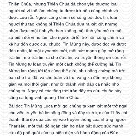
Thiên Chúa, nhưng Thiên Chúa đã chọn yêu thương loài
người và vì thế làm chúng ta được trở nên công chính và
được cứu rỗi. Người công chính sẽ sống bởi đức tin; loài
người thụ tạo không bị Thiên Chúa đưa ra xét xử, nhưng
nhận được một tình yêu ban không,một tình yêu mở ra một
sự biến đổi vì nó làm cho người tội lỗi trở nên công chính và
kẻ hư đốn được cứu chuộc. Tin Mừng này, được đọc và được
đón nhận, là một dynamis mới, một sức mạnh giúp mở rộng
trái tim, mở trái tim ra cho đức tin, và truyền thông ơn cứu rỗi.
Tin Mừng tự loan truyền một cách không thể cưỡng lại. Tin
Mừng lan rộng tới tận cùng thế giới, như bằng chứng mà trời
ban cho trái đất và cho toàn vũ trụ, vang xa đến mọi không
gian và mọi thời gian, như lời thánh vịnh đáp ca nhắc nhớ
chúng ta. Ngay cả các tầng trời tràn đầy ơn cứu chuộc này
cũng ca tụng vinh quang Thiên Chúa.
Bài đọc Tin Mừng Luca mời gọi chúng ta xem xét một trở ngại
cho việc truyền bá lời sống động và đầy sinh lực của Thầy chí
thánh: thái độ quá câu nệ vào truyền thống của những người
Pharisêu, một thái độ ngăn cản họ nắm bắt được sức mạnh
cứu độ phổ quát của sự hiện diện và hành động của Đức