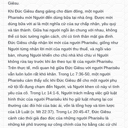
Giêsu.
Khi Đức Giêsu đang giảng cho đám đông, một người
Pharisêu mời Người đến dùng bữa tại nhà ông. Được mời
dùng bữa với ai là một nghĩa cử của sự chấp nhận, yêu quý
và tán thành. Giữa hai người ngồi ăn chung với nhau, không
thể có bức tường ngăn cách, chỉ có tình thân mật gia đình.
Đức Giêsu chấp nhận lời mời của người Pharisêu, giống như
Người từng nhận lời mời của người thu thuế, và ngồi vào
bàn, nhưng Người khiến cho chủ nhà khó chịu vì Người
không rửa tay trước khi ăn theo tục lệ của người Pharisêu.
Trên thực tế, mối quan hệ giữa Đức Giêsu với người Pharisêu
vẫn luôn luôn rất khó khăn. Trong Lc 7:36-50, một người
Pharisêu cảm thấy sốc khi Đức Giêsu để cho một người phụ
nữ tội lỗi đụng chạm đến Người, và Người khen cô này vì tình
yêu của cô. Trong Lc 14:1-6, Người trách mắng việc giữ luật
hình thức của người Pharisêu khi họ giữ luật nhưng lại coi
thường các đòi hỏi của bác ái, vốn là tổng hợp và tóm lược
của Lề Luật (x. Mt 22:37). Trong Lc 20:45-47, Đức Giêsu
cảnh cáo thói giả đạo đức của những người Pharisêu là
những kẻ phô trương sự công chính của họ bằng các cử chỉ