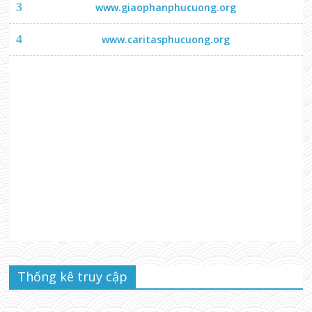
3
www.giaophanphucuong.org
4
www.caritasphucuong.org
Thống kê truy cập