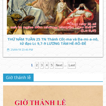
THỨ NĂM TUẦN 25 TN Thánh Cốt-ma và Đa-mi-a-nô,
tử đạo Lc 9,7-9 LƯƠNG TÂM HÊ-RÔ-ĐÊ
25/09/19 23:45 PM
...
1
2
3
4
5
Next
Last
Giờ thánh lễ