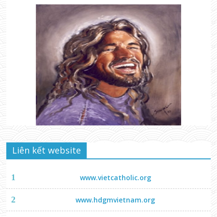
Liên kết website
1
www.vietcatholic.org
2
www.hdgmvietnam.org