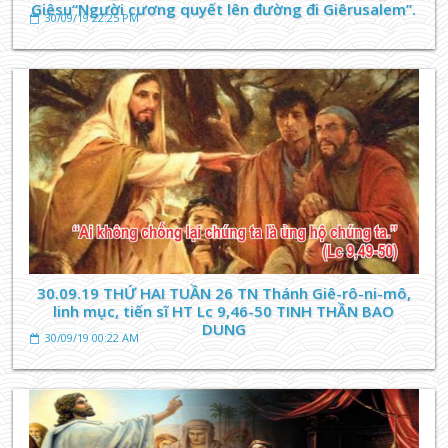
Giêsu“Người cương quyết lên đường đi Giêrusalem”.
30/09/19 22:25 PM
30.09.19 THỨ HAI TUẦN 26 TN Thánh Giê-rô-ni-mô,
linh mục, tiến sĩ HT Lc 9,46-50 TINH THẦN BAO
DUNG
30/09/19 00:22 AM