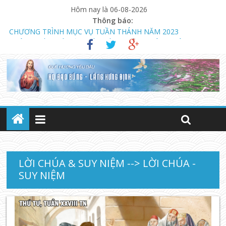
Hôm nay là 06-08-2026
Thông báo:
THÔNG BÁO MỞ LỚP GIÁO LÝ DỰ TÒNG HÔN NHÂN
NGÀY 13.08.2023 KHAI GIẢNG KHÓA GIÁO LÝ DỰ TÒNG VÀ
HÔN NHÂN (LÚC 18 GIỜ)
CHƯƠNG TRÌNH MỤC VỤ TUẦN THÁNH NĂM 2023
LỜI CHÚA & SUY NIỆM --> LỜI CHÚA -
SUY NIỆM