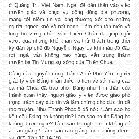
ở Quảng Trị, Việt Nam. Ngài đã dấn thân vào việc 
truyền giáo và phục vụ cộng đồng địa phương, 
mang tới niềm tin và lòng thương xót cho những 
người nghèo khó và bất hạnh. Tâm hồn tận hiến và 
lòng tin vững chắc vào Thiên Chúa đã giúp ngài 
vượt qua những khó khăn và thử thách trong thời 
kỳ đàn áp chế độ Nguyễn. Ngay cả khi máu đổ đầu 
rơi, ngài vẫn không nao núng, vẫn trung thành 
truyền bá Tin Mừng sự sống của Thiên Chúa.
Cùng cầu nguyện cùng thánh Anrê Phú Yên, người 
giáo lý viên Búng nhận thức rõ hơn về sứ mạng cao 
cả mà Chúa đã trao phó. Đúng như tinh thần của 
thánh quan thầy, người giáo lý viên được giao phó 
trọng trách dạy đức tin và làm chứng cho đức tin đã 
rao truyền. Như Thánh Phaolô đã nói: “Làm sao họ 
kêu cầu Đấng họ không tin? Làm sao họ tin Đấng họ 
không được nghe? Làm sao họ nghe, nếu không có 
ai rao giảng? Làm sao rao giảng, nếu không được 
sai đi?” (Rm 10,14-15).