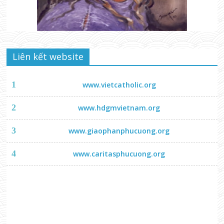
Liên kết website
1
www.vietcatholic.org
2
www.hdgmvietnam.org
3
www.giaophanphucuong.org
4
www.caritasphucuong.org