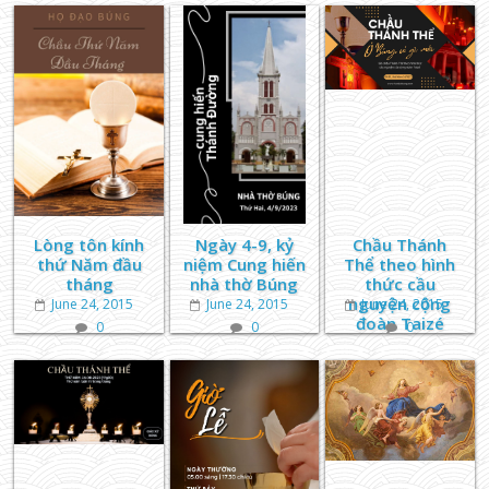
Lòng tôn kính
Ngày 4-9, kỷ
Chầu Thánh
thứ Năm đầu
niệm Cung hiến
Thể theo hình
tháng
nhà thờ Búng
thức cầu
nguyện cộng
June 24, 2015
June 24, 2015
June 24, 2015
đoàn Taizé
0
0
0