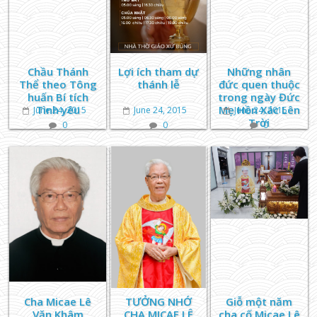
Chầu Thánh
Lợi ích tham dự
Những nhân
Thể theo Tông
thánh lễ
đức quen thuộc
huấn Bí tích
trong ngày Đức
Tình yêu
Mẹ Hồn Xác Lên
June 24, 2015
June 24, 2015
June 24, 2015
Trời
0
0
0
Cha Micae Lê
TƯỞNG NHỚ
Giỗ một năm
Văn Khâm
CHA MICAE LÊ
cha cố Micae Lê