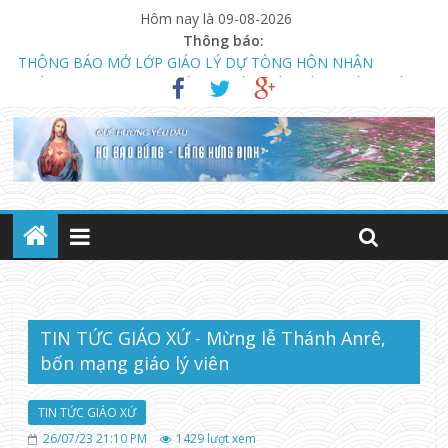
Hôm nay là 09-08-2026
Thông báo:
THÔNG BÁO MỞ LỚP GIÁO LÝ DỰ TÒNG HÔN NHÂN
NGÀY 13.08.2023 KHAI GIẢNG KHÓA GIÁO LÝ DỰ TÒNG VÀ
HÔN NHÂN (LÚC 18 GIỜ)
CHƯƠNG TRÌNH MỤC VỤ TUẦN THÁNH NĂM 2023
TIN TỨC GIÁO XỨ - Mừng lễ Thánh Anrê,
bốn mạng giáo lý viên
TIN TỨC GIÁO XỨ
26/07/23 21:10 PM
1429
lượt xem