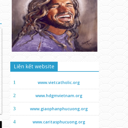
Liên kết website
1
www.vietcatholic.org
2
www.hdgmvietnam.org
3
www.giaophanphucuong.org
4
www.caritasphucuong.org