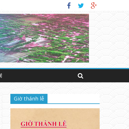
IỜ)
HỆ
Giờ thánh lễ