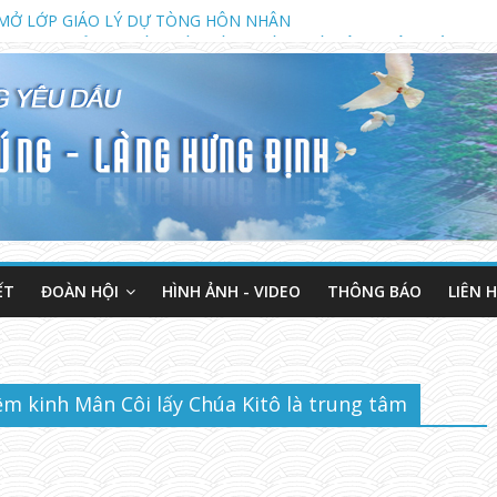
2023 KHAI GIẢNG KHÓA GIÁO LÝ DỰ TÒNG VÀ HÔN NHÂN (LÚC 18 G
NH MỤC VỤ TUẦN THÁNH NĂM 2023
MỞ LỚP GIÁO LÝ DỰ TÒNG HÔN NHÂN
ẾT
ĐOÀN HỘI
HÌNH ẢNH - VIDEO
THÔNG BÁO
LIÊN 
ệm kinh Mân Côi lấy Chúa Kitô là trung tâm