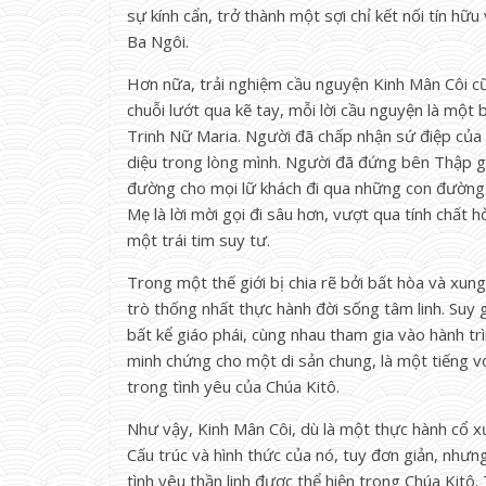
sự kính cẩn, trở thành một sợi chỉ kết nối tín hữ
Ba Ngôi.
Hơn nữa, trải nghiệm cầu nguyện Kinh Mân Côi 
chuỗi lướt qua kẽ tay, mỗi lời cầu nguyện là một 
Trinh Nữ Maria. Người đã chấp nhận sứ điệp của 
diệu trong lòng mình. Người đã đứng bên Thập g
đường cho mọi lữ khách đi qua những con đường 
Mẹ là lời mời gọi đi sâu hơn, vượt qua tính chất 
một trái tim suy tư.
Trong một thế giới bị chia rẽ bởi bất hòa và xun
trò thống nhất thực hành đời sống tâm linh. Suy g
bất kể giáo phái, cùng nhau tham gia vào hành tr
minh chứng cho một di sản chung, là một tiếng vọ
trong tình yêu của Chúa Kitô.
Như vậy, Kinh Mân Côi, dù là một thực hành cổ xư
Cấu trúc và hình thức của nó, tuy đơn giản, như
tình yêu thần linh được thể hiện trong Chúa Kitô.