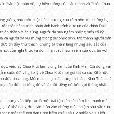
u với Giáo hội hoàn vũ, sự hiệp thông của các thánh và Thiên Chúa
cũng giống như một cuộc hành hương của tâm hồn. Khi những hạt
bước trên hành trình phản ánh hành trình đức tin của chính Đức
thiên thần với ân sủng. Người đã suy ngẫm những biến cố kỳ
iá và người đã vui mừng trong sự phục sinh, trở thành người dẫn
đức tin đầy thử thách. Chứng tá thầm lặng nhưng sâu sắc của
hời hợt của nghi thức và đón nhận các mầu nhiệm của đức tin với
g đột, việc lấy Chúa Kitô làm trung tâm của Kinh Mân Côi đóng vai
ẫm cuộc đời và giáo lý về Chúa Kitô mời gọi tất cả các Kitô hữu,
ình đức tin chung. Mỗi mầu nhiệm là những hình ảnh Kinh Thánh, là
ng của đức tin tông đồ và là một tiếng nói kêu gọi thống nhất
a, nhưng vẫn tiếp tục là một bài tập liên kết tâm linh mạnh mẽ.
ng lại có khả năng đưa tâm hồn vào những mầu nhiệm sâu sắc của
 Trong một thế giới đang tìm kiếm chiều sâu, ý nghĩa và sự kết