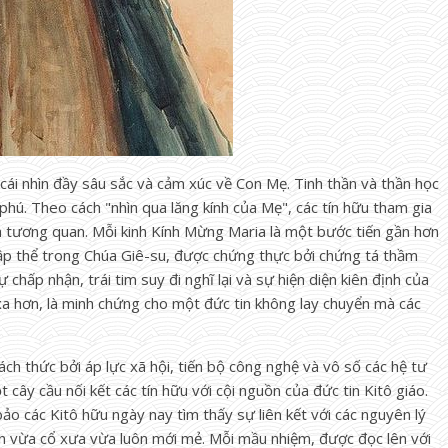
ái nhìn đầy sâu sắc và cảm xúc về Con Mẹ. Tinh thần và thần học
hú. Theo cách "nhìn qua lăng kính của Mẹ", các tín hữu tham gia
 tương quan. Mỗi kinh Kính Mừng Maria là một bước tiến gần hơn
p thể trong Chúa Giê-su, được chứng thực bởi chứng tá thầm
chấp nhận, trái tim suy đi nghĩ lại và sự hiện diện kiên định của
 xa hơn, là minh chứng cho một đức tin không lay chuyển mà các
ách thức bởi áp lực xã hội, tiến bộ công nghệ và vô số các hệ tư
cây cầu nối kết các tín hữu với cội nguồn của đức tin Kitô giáo.
o các Kitô hữu ngày nay tìm thấy sự liên kết với các nguyên lý
in vừa cổ xưa vừa luôn mới mẻ. Mỗi mầu nhiệm, được đọc lên với