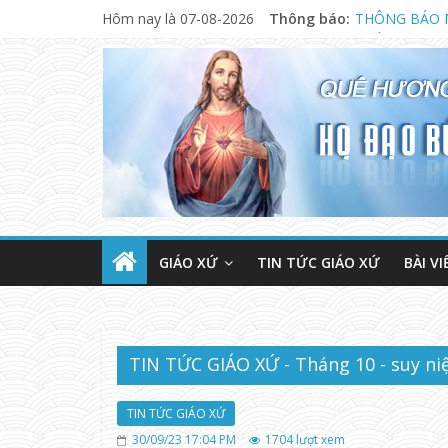
Hôm nay là 07-08-2026
Thông báo:
NGÀY 13.08.
CHƯƠNG TRÌ
THÔNG BÁO 
GIÁO XỨ
TIN TỨC GIÁO XỨ
BÀI VI
TIN TỨC GIÁO XỨ - Tháng 10 - suy ni
TIN TỨC GIÁO XỨ
30/09/23 17:04 PM
1704
lượt xem