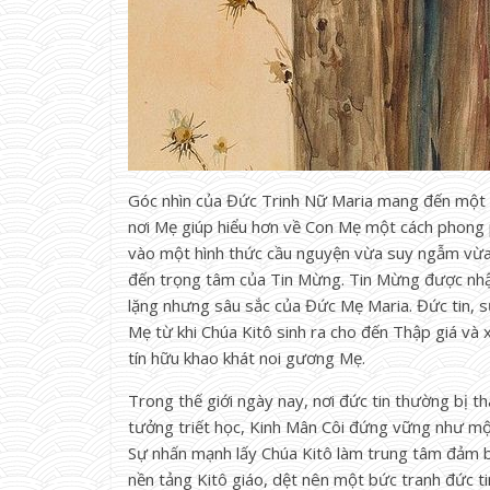
Góc nhìn của Đức Trinh Nữ Maria mang đến một c
nơi Mẹ giúp hiểu hơn về Con Mẹ một cách phong p
vào một hình thức cầu nguyện vừa suy ngẫm vừa
đến trọng tâm của Tin Mừng. Tin Mừng được nhậ
lặng nhưng sâu sắc của Đức Mẹ Maria. Đức tin, sự 
Mẹ từ khi Chúa Kitô sinh ra cho đến Thập giá và
tín hữu khao khát noi gương Mẹ.
Trong thế giới ngày nay, nơi đức tin thường bị th
tưởng triết học, Kinh Mân Côi đứng vững như một 
Sự nhấn mạnh lấy Chúa Kitô làm trung tâm đảm bả
nền tảng Kitô giáo, dệt nên một bức tranh đức t