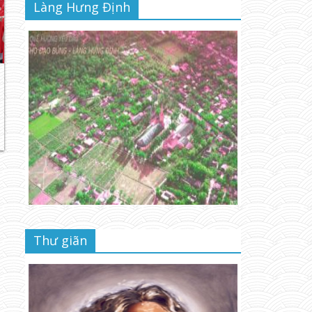
Làng Hưng Định
Thư giãn