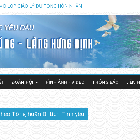
MỞ LỚP GIÁO LÝ DỰ TÒNG HÔN NHÂN
2023 KHAI GIẢNG KHÓA GIÁO LÝ DỰ TÒNG VÀ HÔN NHÂN (LÚC 18 G
NH MỤC VỤ TUẦN THÁNH NĂM 2023
ẾT
ĐOÀN HỘI
HÌNH ẢNH - VIDEO
THÔNG BÁO
LIÊN 
heo Tông huấn Bí tích Tình yêu