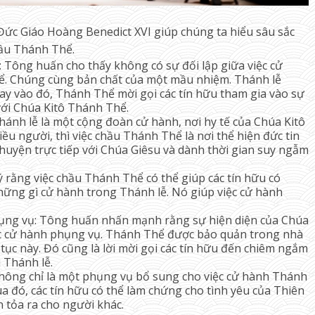
Đức Giáo Hoàng Benedict XVI giúp chúng ta hiểu sâu sắc
hầu Thánh Thể.
 Tông huấn cho thấy không có sự đối lập giữa việc cử
ể. Chúng cùng bản chất của một mầu nhiệm. Thánh lễ
hay vào đó, Thánh Thể mời gọi các tín hữu tham gia vào sự
 với Chúa Kitô Thánh Thể.
ánh lễ là một cộng đoàn cử hành, nơi hy tế của Chúa Kitô
ều người, thì việc chầu Thánh Thể là nơi thể hiện đức tin
 chuyện trực tiếp với Chúa Giêsu và dành thời gian suy ngẫm
 rằng việc chầu Thánh Thể có thể giúp các tín hữu có
những gì cử hành trong Thánh lễ. Nó giúp việc cử hành
phụng vụ: Tông huấn nhấn mạnh rằng sự hiện diện của Chúa
ệc cử hành phụng vụ. Thánh Thể được bảo quản trong nhà
 tục này. Đó cũng là lời mời gọi các tín hữu đến chiêm ngắm
 Thánh lễ.
không chỉ là một phụng vụ bổ sung cho việc cử hành Thánh
a đó, các tín hữu có thể làm chứng cho tình yêu của Thiên
n tỏa ra cho người khác.