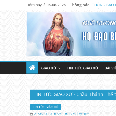
Hôm nay là 06-08-2026
Thông báo:
THÔNG BÁO 
NGÀY 13.08.
CHƯƠNG TRÌ
GIÁO XỨ
TIN TỨC GIÁO XỨ
BÀI VI
TIN TỨC GIÁO XỨ - Chầu Thánh Thể t
TIN TỨC GIÁO XỨ
21/08/23 10:16 AM
1769
lượt xem