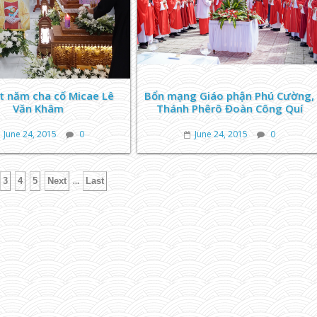
t năm cha cố Micae Lê
Bổn mạng Giáo phận Phú Cường,
Văn Khâm
Thánh Phêrô Đoàn Công Quí
June 24, 2015
0
June 24, 2015
0
...
3
4
5
Next
Last