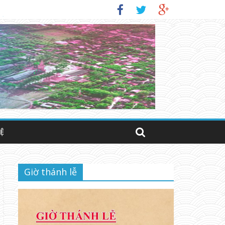
IỜ)
HỆ
Giờ thánh lễ