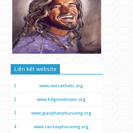
Liên kết website
1
www.vietcatholic.org
2
www.hdgmvietnam.org
3
www.giaophanphucuong.org
4
www.caritasphucuong.org