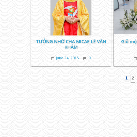
TƯỞNG NHỚ CHA MICAE LÊ VĂN
Giỗ mộ
KHÂM
June 24, 2015
0
1
2