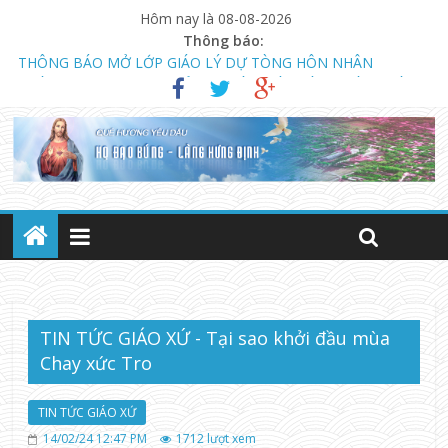
Hôm nay là 08-08-2026
Thông báo:
THÔNG BÁO MỞ LỚP GIÁO LÝ DỰ TÒNG HÔN NHÂN
NGÀY 13.08.2023 KHAI GIẢNG KHÓA GIÁO LÝ DỰ TÒNG VÀ
HÔN NHÂN (LÚC 18 GIỜ)
CHƯƠNG TRÌNH MỤC VỤ TUẦN THÁNH NĂM 2023
TIN TỨC GIÁO XỨ - Tại sao khởi đầu mùa
Chay xức Tro
TIN TỨC GIÁO XỨ
14/02/24 12:47 PM
1712
lượt xem