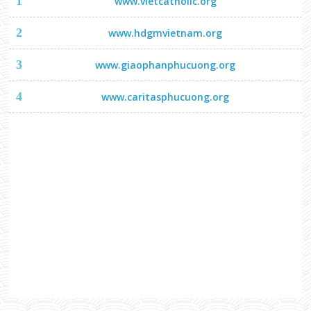
1
www.vietcatholic.org
2
www.hdgmvietnam.org
3
www.giaophanphucuong.org
4
www.caritasphucuong.org