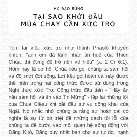
Tóm lại việc xức tro như thánh Phaolô khuyến 
khích, "anh em đã lãnh nhận ân huệ của Thiên 
Chúa, thì đừng để trở nên vô hiệu" (x. 2 Cr 6:1). 
Hôm nay là cơ hội Chúa kêu gọi chúng ta sám hối 
và đổi mới đời sống. Lời kêu gọi hoán cải này được 
thể hiện trong hai công thức được sử dụng trong 
Nghi thức xức Tro. Công thức đầu tiên - “Hãy ăn 
năn sám hối và tin vào Tin Mừng” - lặp lại những lời 
của Chúa Giêsu khi bắt đầu sứ vụ công khai của 
Ngài. Nó nhắc nhở chúng ta rằng sự hoán cải có 
nghĩa là sự từ bỏ triệt để những cách tội lỗi của 
chúng ta để bước vào mối quan hệ sống động với 
Đấng Kitô, Đấng duy nhất ban cho sự tự do, hạnh 