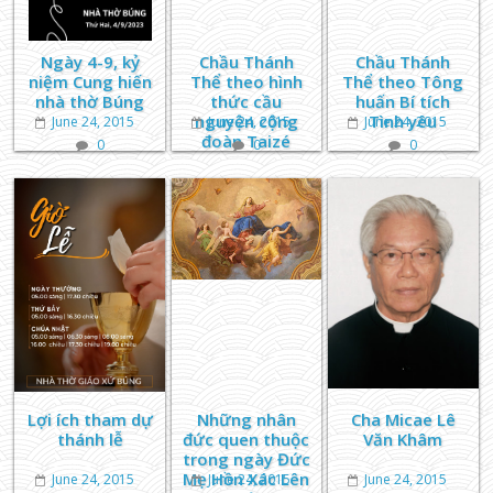
Ngày 4-9, kỷ
Chầu Thánh
Chầu Thánh
niệm Cung hiến
Thể theo hình
Thể theo Tông
nhà thờ Búng
thức cầu
huấn Bí tích
nguyện cộng
Tình yêu
June 24, 2015
June 24, 2015
June 24, 2015
đoàn Taizé
0
0
0
Lợi ích tham dự
Những nhân
Cha Micae Lê
thánh lễ
đức quen thuộc
Văn Khâm
trong ngày Đức
Mẹ Hồn Xác Lên
June 24, 2015
June 24, 2015
June 24, 2015