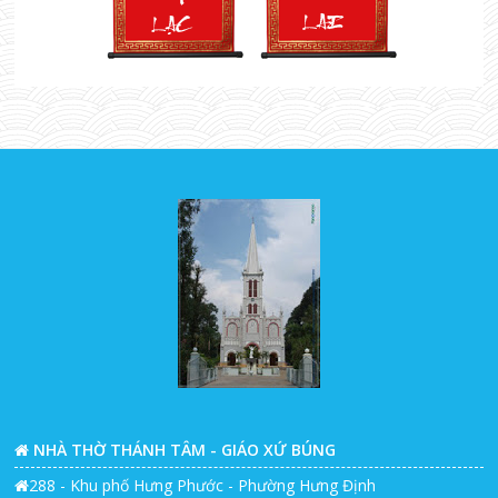
NHÀ THỜ THÁNH TÂM - GIÁO XỨ BÚNG
288 - Khu phố Hưng Phước - Phường Hưng Định