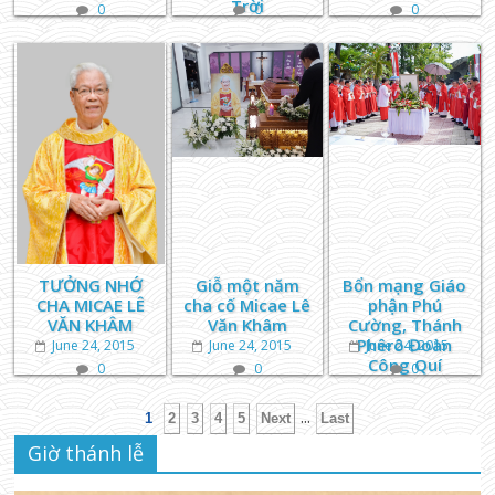
Trời
0
0
0
TƯỞNG NHỚ
Giỗ một năm
Bổn mạng Giáo
CHA MICAE LÊ
cha cố Micae Lê
phận Phú
VĂN KHÂM
Văn Khâm
Cường, Thánh
Phêrô Đoàn
June 24, 2015
June 24, 2015
June 24, 2015
Công Quí
0
0
0
...
1
2
3
4
5
Next
Last
Giờ thánh lễ