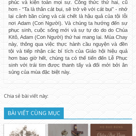
phúc và kiện toàn mọi sự. Công thức thứ hai, cũ 
hơn - “Ta là thân cát bụi, sẽ trở về với cát bụi” - nhớ 
lại cảnh bần cùng và cái chết là hậu quả của tội lỗi 
nơi Adam (Con Người). Và chúng ta hướng đến sự 
phục sinh, cuộc sống mới và sự tự do do do Chúa 
Kitô, Adam (Con Người) thứ hai mang lại. Mùa Chay 
này, thông qua việc thực hành cầu nguyện và đền 
tội và tiếp nhận các bí tích của Giáo hội hiệu quả 
hơn bao giờ hết, chúng ta có thể tiến đến Lễ Phục 
sinh với trái tim được thanh tẩy và đổi mới bởi ân 
sủng của mùa đặc biệt này.
Chia sẻ bài viết này:
BÀI VIẾT CÙNG MỤC