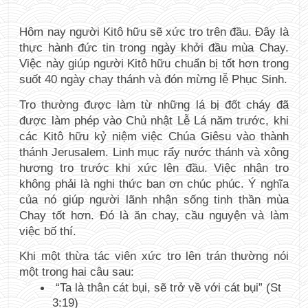
Hôm nay người Kitô hữu sẽ xức tro trên đầu. Đây là 
thực hành đức tin trong ngày khởi đầu mùa Chay. 
Việc này giúp người Kitô hữu chuẩn bị tốt hơn trong 
suốt 40 ngày chay thánh và đón mừng lễ Phục Sinh.
Tro thường được làm từ những lá bị đốt cháy đã 
được làm phép vào Chủ nhật Lễ Lá năm trước, khi 
các Kitô hữu kỷ niệm việc Chúa Giêsu vào thành 
thánh Jerusalem. Linh mục rẩy nước thánh và xông 
hương tro trước khi xức lên đầu. Việc nhận tro 
không phải là nghi thức ban ơn chúc phúc. Ý nghĩa 
của nó giúp người lãnh nhận sống tinh thần mùa 
Chay tốt hơn. Đó là ăn chay, cầu nguyện và làm 
việc bố thí. 
Khi một thừa tác viên xức tro lên trán thường nói 
một trong hai câu sau:
“Ta là thân cát bụi, sẽ trở về với cát bụi” (St 
3:19)