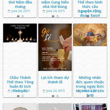
thứ Năm đầu
niệm Cung hiến
Thể theo hình
tháng
nhà thờ Búng
thức cầu
nguyện cộng
June 24, 2015
June 24, 2015
June 24, 2015
đoàn Taizé
0
0
0
Chầu Thánh
Lợi ích tham dự
Những nhân
Thể theo Tông
thánh lễ
đức quen thuộc
huấn Bí tích
trong ngày Đức
Tình yêu
Mẹ Hồn Xác Lên
June 24, 2015
June 24, 2015
June 24, 2015
Trời
0
0
0