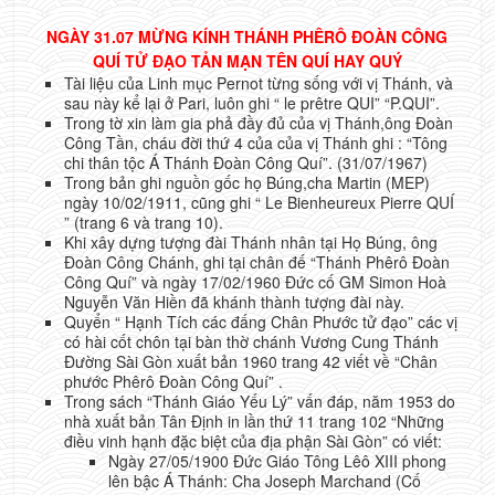
NGÀY 31.07 MỪNG KÍNH THÁNH PHÊRÔ ĐOÀN CÔNG
QUÍ TỬ ĐẠO TẢN MẠN TÊN QUÍ HAY QUÝ
Tài liệu của Linh mục Pernot từng sống với vị Thánh, và
sau này kể lại ở Pari, luôn ghi “ le prêtre QUI” “P.QUI”.
Trong tờ xin làm gia phả đầy đủ của vị Thánh,ông Đoàn
Công Tần, cháu đời thứ 4 của của vị Thánh ghi : “Tông
chi thân tộc Á Thánh Đoàn Công Quí”. (31/07/1967)
Trong bản ghi nguồn gốc họ Búng,cha Martin (MEP)
ngày 10/02/1911, cũng ghi “ Le Bienheureux Pierre QUÍ
” (trang 6 và trang 10).
Khi xây dựng tượng đài Thánh nhân tại Họ Búng, ông
Đoàn Công Chánh, ghi tại chân đế “Thánh Phêrô Đoàn
Công Quí” và ngày 17/02/1960 Đức cố GM Simon Hoà
Nguyễn Văn Hiền đã khánh thành tượng đài này.
Quyển “ Hạnh Tích các đấng Chân Phước tử đạo” các vị
có hài cốt chôn tại bàn thờ chánh Vương Cung Thánh
Đường Sài Gòn xuất bản 1960 trang 42 viết về “Chân
phước Phêrô Đoàn Công Quí” .
Trong sách “Thánh Giáo Yếu Lý” vấn đáp, năm 1953 do
nhà xuất bản Tân Định in lần thứ 11 trang 102 “Những
điều vinh hạnh đặc biệt của địa phận Sài Gòn” có viết:
Ngày 27/05/1900 Đức Giáo Tông Lêô XIII phong
lên bậc Á Thánh: Cha Joseph Marchand (Cố