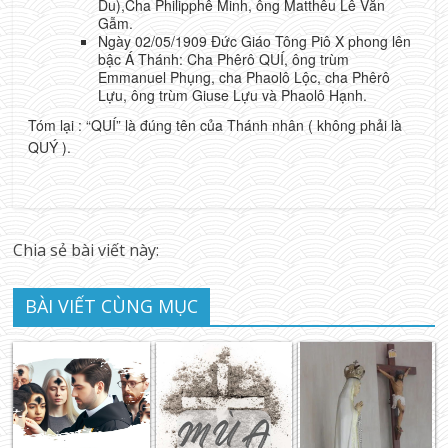
Du),Cha Philipphê Minh, ông Matthêu Lê Văn
Gẫm.
Ngày 02/05/1909 Đức Giáo Tông Piô X phong lên
bậc Á Thánh: Cha Phêrô QUÍ, ông trùm
Emmanuel Phụng, cha Phaolô Lộc, cha Phêrô
Lựu, ông trùm Giuse Lựu và Phaolô Hạnh.
Tóm lại : “QUÍ” là đúng tên của Thánh nhân ( không phải là
QUÝ ).
Chia sẻ bài viết này:
BÀI VIẾT CÙNG MỤC