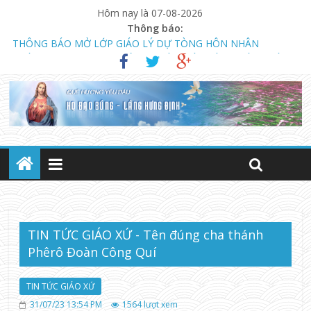
Hôm nay là 07-08-2026
Thông báo:
THÔNG BÁO MỞ LỚP GIÁO LÝ DỰ TÒNG HÔN NHÂN
NGÀY 13.08.2023 KHAI GIẢNG KHÓA GIÁO LÝ DỰ TÒNG VÀ
HÔN NHÂN (LÚC 18 GIỜ)
CHƯƠNG TRÌNH MỤC VỤ TUẦN THÁNH NĂM 2023
TIN TỨC GIÁO XỨ - Tên đúng cha thánh
Phêrô Đoàn Công Quí
TIN TỨC GIÁO XỨ
31/07/23 13:54 PM
1564
lượt xem