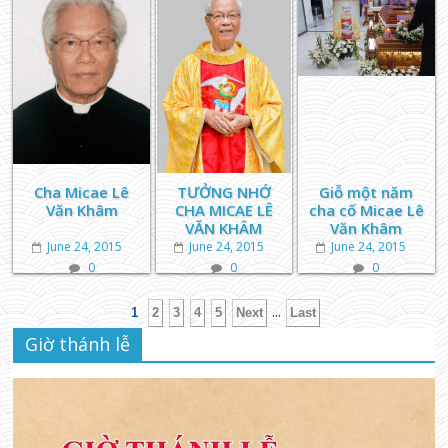
Cha Micae Lê
TƯỞNG NHỚ
Giỗ một năm
Văn Khâm
CHA MICAE LÊ
cha cố Micae Lê
VĂN KHÂM
Văn Khâm
June 24, 2015
June 24, 2015
June 24, 2015
0
0
0
...
1
2
3
4
5
Next
Last
Giờ thánh lễ