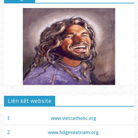
Liên kết website
1
www.vietcatholic.org
2
www.hdgmvietnam.org